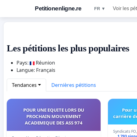
Petitionenligne.re
Voir les pét
FR ▼
Les pétitions les plus populaires
Pays:
Réunion
Langue: Français
Tendances
Dernières pétitions
POUR UNE EQUITE LORS DU
Pour u
PROCHAIN MOUVEMENT
carrière 
ACADEMIQUE DES ASS 974
Syndicats FO
1 793 sign