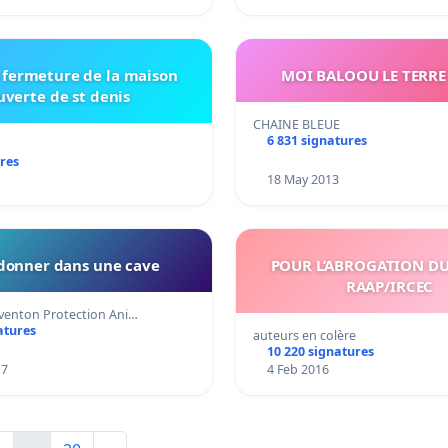
a fermeture de la maison
MOI BALOOU LE TERRE
uverte de st denis
CHAINE BLEUE
6 831 signatures
res
18 May 2013
onner dans une cave
POUR L’ABROGATION DU
RAAP/IRCEC
venton Protection Ani…
atures
auteurs en colère
10 220 signatures
17
4 Feb 2016