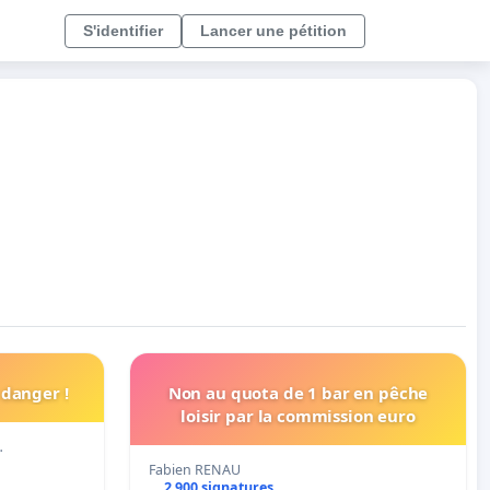
S'identifier
Lancer une pétition
 danger !
Non au quota de 1 bar en pêche
loisir par la commission euro
…
Fabien RENAU
2 900 signatures