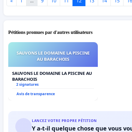
«
1
...
9
10
11
12
13
14
15
1
Pétitions promues par d'autres utilisateurs
SAUVONS LE DOMAINE LA PISCINE
AU BARACHOIS
SAUVONS LE DOMAINE LA PISCINE AU
BARACHOIS
2 signatures
Avis de transparence
LANCEZ VOTRE PROPRE PÉTITION
Y a-t-il quelque chose que vous vo