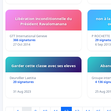
Libération inconditionnelle du
non à l
Président Ravalomanana
o
GTT International Geneve
P ROCHETTE
366 signatures
29 signatu
27 Oct 2014
6 Sep 2013
Garder cette classe avec ses eleves
Aband
Deurvillier Laetitia
Groupe inter
20 signatures
4 136 sign
31 Aug 2023
25 Aug 20