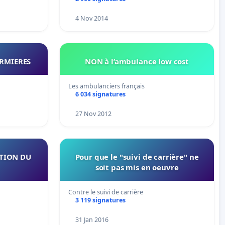
4 Nov 2014
IRMIERES
NON à l’ambulance low cost
Les ambulanciers français
6 034 signatures
27 Nov 2012
CTION DU
Pour que le "suivi de carrière" ne
soit pas mis en oeuvre
Contre le suivi de carrière
3 119 signatures
31 Jan 2016