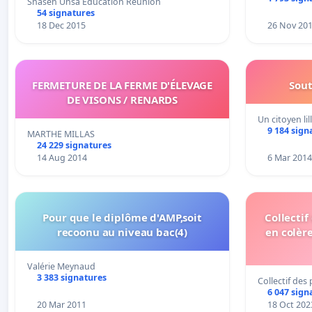
Snasen Unsa Education Réunion
54 signatures
18 Dec 2015
26 Nov 20
FERMETURE DE LA FERME D'ÉLEVAGE
Sout
DE VISONS / RENARDS
Un citoyen li
9 184 sign
MARTHE MILLAS
24 229 signatures
14 Aug 2014
6 Mar 2014
Pour que le diplôme d'AMP,soit
Collectif
recoonu au niveau bac(4)
en colère
Valérie Meynaud
3 383 signatures
Collectif des
6 047 sign
20 Mar 2011
18 Oct 202