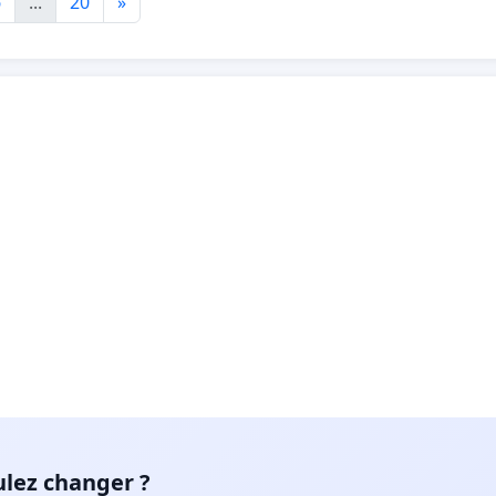
6
...
20
»
ulez changer ?