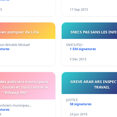
15
17 Sep 2015
ien pompier de Lille
SNICS PAS SANS LES INF
llois Windels Mickaël
SNICS/FSU
atures
1 334 signatures
5 Dec 2013
 des policiers municipaux
GREVE ARAR ARS INSPE
, toutes et tous contre le
TRAVAIL
"Rifseep PM"
JUSTICE
38 signatures
 policiers municipau…
atures
3
23 Jun 2019