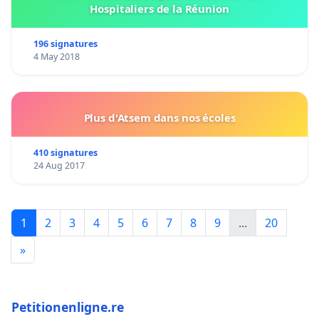
Hospitaliers de la Réunion
196 signatures
4 May 2018
Plus d'Atsem dans nos écoles
410 signatures
24 Aug 2017
1
2
3
4
5
6
7
8
9
...
20
»
Petitionenligne.re