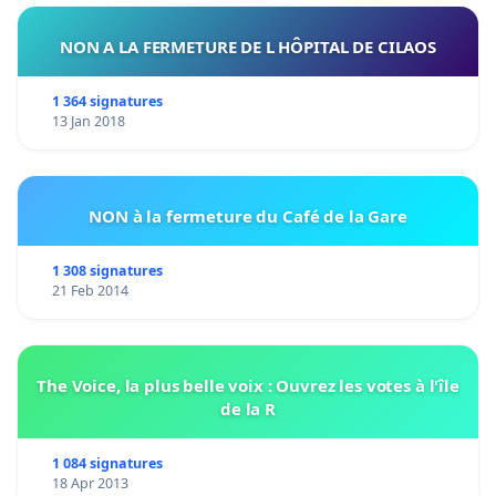
NON A LA FERMETURE DE L HÔPITAL DE CILAOS
1 364 signatures
13 Jan 2018
NON à la fermeture du Café de la Gare
1 308 signatures
21 Feb 2014
The Voice, la plus belle voix : Ouvrez les votes à l'île
de la R
1 084 signatures
18 Apr 2013