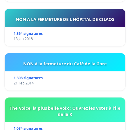
NON A LA FERMETURE DE L HÔPITAL DE CILAOS
1 364 signatures
13 Jan 2018
NON à la fermeture du Café de la Gare
1 308 signatures
21 Feb 2014
The Voice, la plus belle voix : Ouvrez les votes à l'île
de la R
1 084 signatures