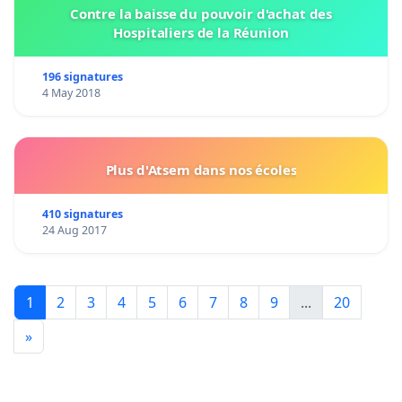
Contre la baisse du pouvoir d'achat des
Hospitaliers de la Réunion
196 signatures
4 May 2018
Plus d'Atsem dans nos écoles
410 signatures
24 Aug 2017
1
2
3
4
5
6
7
8
9
...
20
»