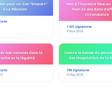
Non pour un Zoo "bioparc"
Non à l'injustice face au
à La Réunion
Yoan 32 ans dans d'af
circonstance
tures
1 921 signatures
8 Nov 2018
ter nos voitures dans la
Contre la baisse du pouvo
curité et la légalité
des Hospitaliers de la 
tures
196 signatures
12
4 May 2018