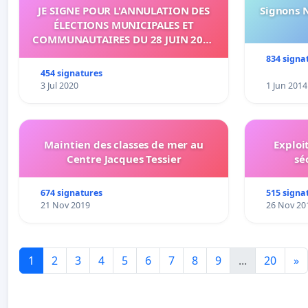
JE SIGNE POUR L'ANNULATION DES
Signons 
ÉLECTIONS MUNICIPALES ET
COMMUNAUTAIRES DU 28 JUIN 2020
SUR L'ÉTANG-SALÉ
834 signa
454 signatures
3 Jul 2020
1 Jun 2014
Maintien des classes de mer au
Exploi
Centre Jacques Tessier
sé
674 signatures
515 signa
21 Nov 2019
26 Nov 20
1
2
3
4
5
6
7
8
9
...
20
»