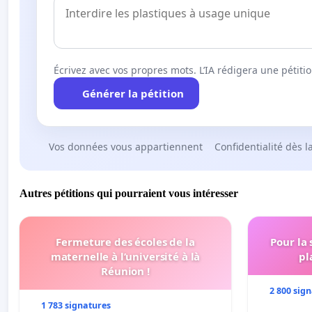
Écrivez avec vos propres mots. L’IA rédigera une pétiti
Générer la pétition
Vos données vous appartiennent
Confidentialité dès l
Autres pétitions qui pourraient vous intéresser
Fermeture des écoles de la
Pour la
maternelle à l’université à là
pl
Réunion !
2 800 sig
1 783 signatures