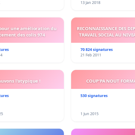
2
13 Jan 2018
 pour une amélioration du
RECONNAISSANCE DES DI
tement des colis 974
TRAVAIL SOCIAL AU NIVE
tures
70 824 signatures
14
21 Feb 2011
auvons l'atypique !
COUP'PA NOUT FORM
tures
530 signatures
25
1 Jun 2015