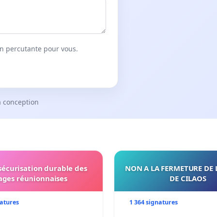
on percutante pour vous.
a conception
 sécurisation durable des
NON A LA FERMETURE DE 
ages réunionnaises
DE CILAOS
natures
1 364 signatures