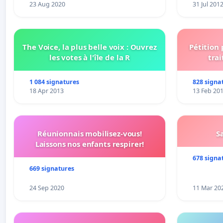
23 Aug 2020
31 Jul 201
The Voice, la plus belle voix : Ouvrez
Pétition
les votes à l'île de la R
trai
1 084 signatures
828 signa
18 Apr 2013
13 Feb 20
Réunionnais mobilisez-vous!
S
Laissons nos enfants respirer!
678 signa
669 signatures
24 Sep 2020
11 Mar 20