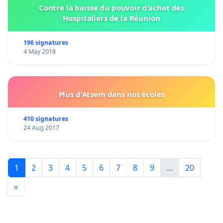
Contre la baisse du pouvoir d'achat des
Hospitaliers de la Réunion
196 signatures
4 May 2018
Plus d'Atsem dans nos écoles
410 signatures
24 Aug 2017
1
2
3
4
5
6
7
8
9
...
20
»