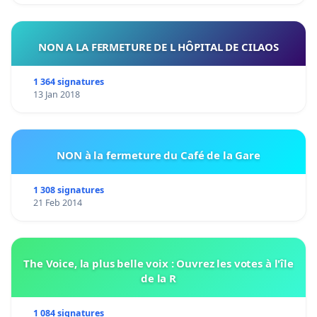
NON A LA FERMETURE DE L HÔPITAL DE CILAOS
1 364 signatures
13 Jan 2018
NON à la fermeture du Café de la Gare
1 308 signatures
21 Feb 2014
The Voice, la plus belle voix : Ouvrez les votes à l'île
de la R
1 084 signatures