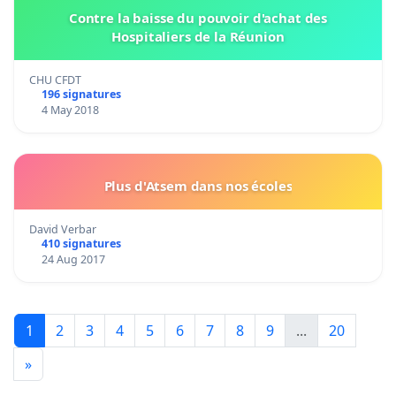
Contre la baisse du pouvoir d'achat des
Hospitaliers de la Réunion
CHU CFDT
196 signatures
4 May 2018
Plus d'Atsem dans nos écoles
David Verbar
410 signatures
24 Aug 2017
1
2
3
4
5
6
7
8
9
...
20
»