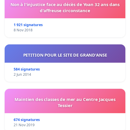
Non à l'injustice face au décès de Yoan 32 ans dans
d'affreuse circonstance
1 921 signatures
8 Nov 2018
PETITION POUR LE SITE DE GRAND'ANSE
584 signatures
2 Jun 2014
Maintien des classes de mer au Centre Jacques
Tessier
674 signatures
21 Nov 2019