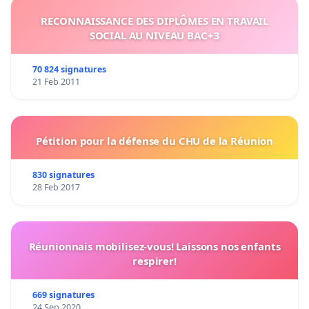
RECONNAISSANCE DES DIPLÔMES EN TRAVAIL
SOCIAL AU NIVEAU BAC+3
70 824 signatures
21 Feb 2011
Pétition pour la défense du CHU de la Réunion
830 signatures
28 Feb 2017
Réunionnais mobilisez-vous! Laissons nos enfants
respirer!
669 signatures
24 Sep 2020