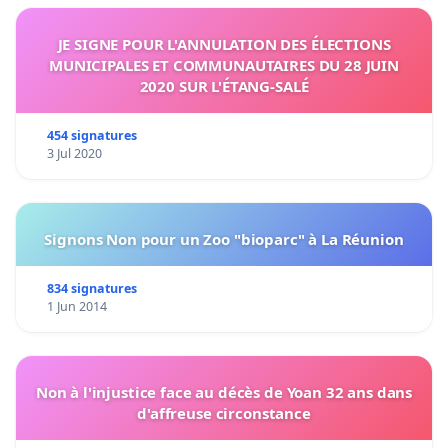
JE SIGNE POUR L'ANNULATION DES ÉLECTIONS
MUNICIPALES ET COMMUNAUTAIRES DU 28 JUIN
2020 SUR L'ÉTANG-SALÉ
454 signatures
3 Jul 2020
Signons Non pour un Zoo "bioparc" à La Réunion
834 signatures
1 Jun 2014
Non à l'injustice face au décès de Yoan 32 ans dans
d'affreuse circonstance