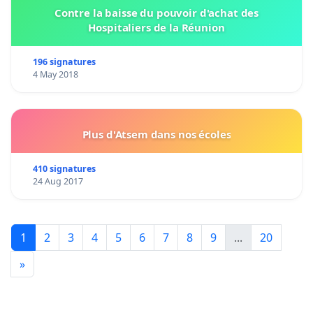
Contre la baisse du pouvoir d'achat des
Hospitaliers de la Réunion
196 signatures
4 May 2018
Plus d'Atsem dans nos écoles
410 signatures
24 Aug 2017
1
2
3
4
5
6
7
8
9
...
20
»