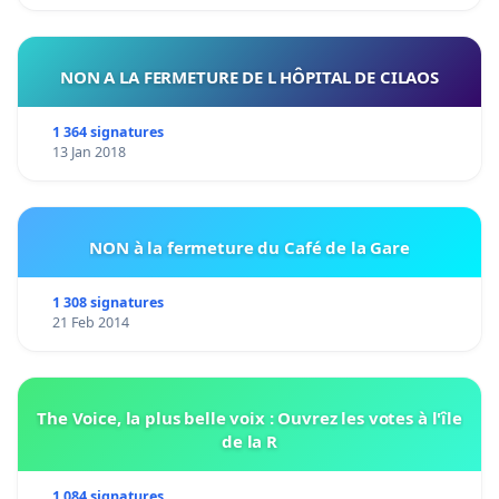
NON A LA FERMETURE DE L HÔPITAL DE CILAOS
1 364 signatures
13 Jan 2018
NON à la fermeture du Café de la Gare
1 308 signatures
21 Feb 2014
The Voice, la plus belle voix : Ouvrez les votes à l'île
de la R
1 084 signatures