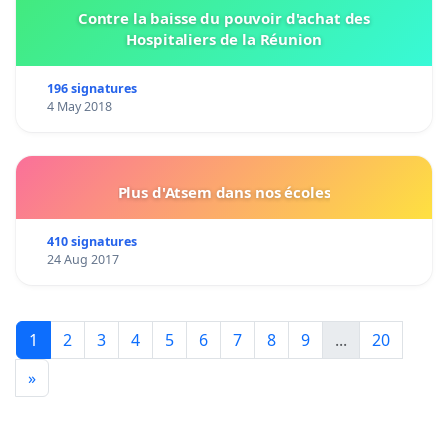
Contre la baisse du pouvoir d'achat des
Hospitaliers de la Réunion
196 signatures
4 May 2018
Plus d'Atsem dans nos écoles
410 signatures
24 Aug 2017
1
2
3
4
5
6
7
8
9
...
20
»