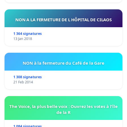
NON A LA FERMETURE DE L HÔPITAL DE CILAOS
1 364 signatures
13 Jan 2018
NON à la fermeture du Café de la Gare
1 308 signatures
21 Feb 2014
The Voice, la plus belle voix : Ouvrez les votes à l'île
de la R
1 084 signatures