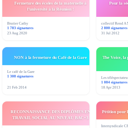
Fermeture des écoles de la maternelle à
Pour la sé
l’université à là Réunion !
Brutier Cathy
collectif Rend A
1 783 signatures
2 800 signatures
23 Aug 2020
31 Jul 2012
NON à la fermeture du Café de la Gare
The Voice, la 
Le café de la Gare
1 308 signatures
Les téléspectateu
1 084 signatures
21 Feb 2014
18 Apr 2013
RECONNAISSANCE DES DIPLÔMES EN
Pétition pour
TRAVAIL SOCIAL AU NIVEAU BAC+3
Intersyndicale 