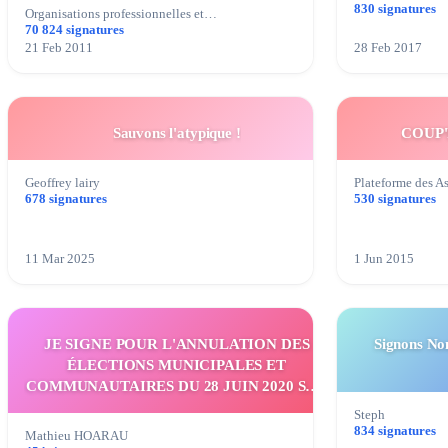
830 signatures
Organisations professionnelles et…
70 824 signatures
21 Feb 2011
28 Feb 2017
Sauvons l'atypique !
COUP
Geoffrey lairy
Plateforme des 
678 signatures
530 signatures
11 Mar 2025
1 Jun 2015
JE SIGNE POUR L'ANNULATION DES
Signons No
ÉLECTIONS MUNICIPALES ET
COMMUNAUTAIRES DU 28 JUIN 2020 SUR
L'ÉTANG-SALÉ
Steph
834 signatures
Mathieu HOARAU