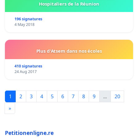
Hospitaliers de la Réunion
196 signatures
4 May 2018
Plus d'Atsem dans nos écoles
410 signatures
24 Aug 2017
1
2
3
4
5
6
7
8
9
...
20
»
Petitionenligne.re