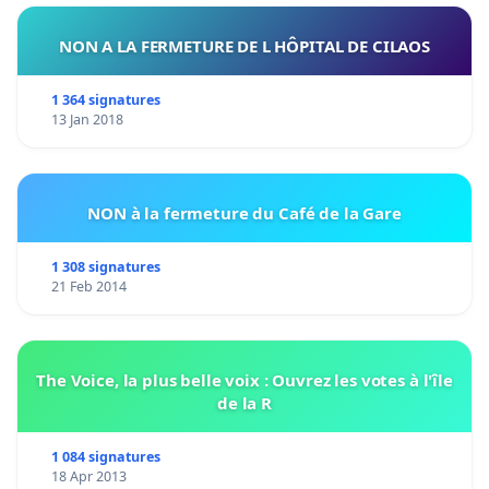
NON A LA FERMETURE DE L HÔPITAL DE CILAOS
1 364 signatures
13 Jan 2018
NON à la fermeture du Café de la Gare
1 308 signatures
21 Feb 2014
The Voice, la plus belle voix : Ouvrez les votes à l'île
de la R
1 084 signatures
18 Apr 2013