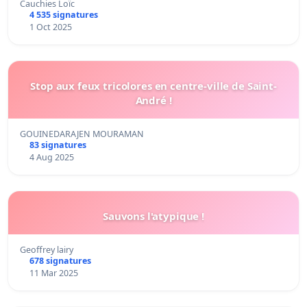
Cauchies Loïc
4 535 signatures
1 Oct 2025
Stop aux feux tricolores en centre-ville de Saint-
André !
GOUINEDARAJEN MOURAMAN
83 signatures
4 Aug 2025
Sauvons l'atypique !
Geoffrey lairy
678 signatures
11 Mar 2025