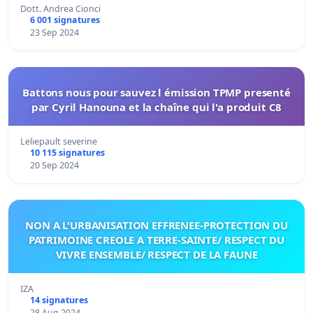
Dott. Andrea Cionci
6 001 signatures
23 Sep 2024
Battons nous pour sauvez l émission TPMP presenté
par Cyril Hanouna et la chaîne qui l'a produit C8
Leliepault severine
10 115 signatures
20 Sep 2024
NON A L'URBANISATION EFFRENEE-PROTECTION DU
PATRIMOINE CREOLE A TERRE-SAINTE/ RESPECT DU
VIVRE ENSEMBLE/ RESPECT DE LA FAUNE
IZA
14 signatures
28 Aug 2024