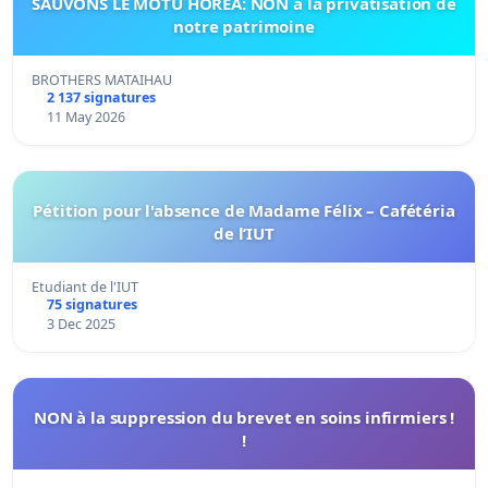
SAUVONS LE MOTU HOREA: NON a la privatisation de
notre patrimoine
BROTHERS MATAIHAU
2 137 signatures
11 May 2026
Pétition pour l'absence de Madame Félix – Cafétéria
de l’IUT
Etudiant de l'IUT
75 signatures
3 Dec 2025
NON à la suppression du brevet en soins infirmiers !
!