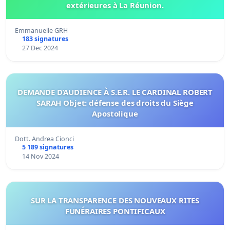
extérieures à La Réunion.
Emmanuelle GRH
183 signatures
27 Dec 2024
DEMANDE D’AUDIENCE À S.E.R. LE CARDINAL ROBERT
SARAH Objet: défense des droits du Siège
Apostolique
Dott. Andrea Cionci
5 189 signatures
14 Nov 2024
SUR LA TRANSPARENCE DES NOUVEAUX RITES
FUNÉRAIRES PONTIFICAUX