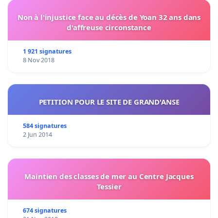
Non à l'injustice face au décès de Yoan 32 ans dans
d'affreuse circonstance
1 921 signatures
8 Nov 2018
PETITION POUR LE SITE DE GRAND'ANSE
584 signatures
2 Jun 2014
Maintien des classes de mer au Centre Jacques
Tessier
674 signatures