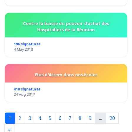
Contre la baisse du pouvoir d'achat des
Hospitaliers de la Réunion
196 signatures
4 May 2018
Plus d'Atsem dans nos écoles
410 signatures
24 Aug 2017
1
2
3
4
5
6
7
8
9
...
20
»