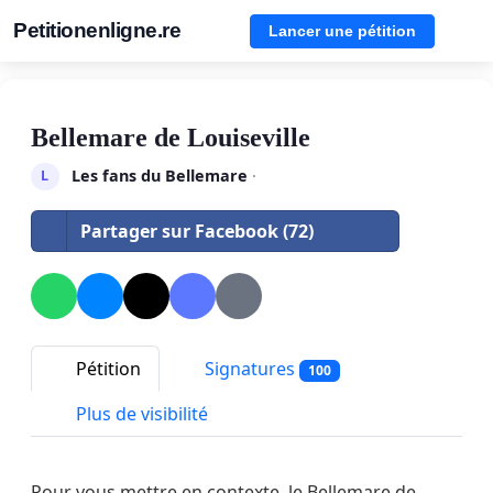
Petitionenligne.re
Lancer une pétition
Bellemare de Louiseville
Les fans du Bellemare
·
L
Partager sur Facebook (72)
Pétition
Signatures
100
Plus de visibilité
Pour vous mettre en contexte, le Bellemare de