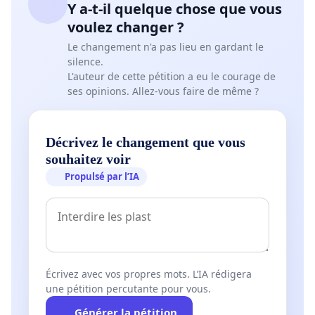
Y a-t-il quelque chose que vous
nombreux événements, mais je tenais à faire un
voulez changer ?
bref résumé.
Le changement n'a pas lieu en gardant le
silence.
En cette première fin de semaine de juin avait lieu
L'auteur de cette pétition a eu le courage de
la rencontre de la ligue. Louiseville n'ayant plus de
ses opinions. Allez-vous faire de même ?
commanditaire du groupe Bellemare s’est présenté
avec un nouvel associé et de ce fait un
Décrivez le changement que vous
commanditaire majeur. Lorsqu'ils ont parlé et
souhaitez voir
présenté le projet de garder l'équipe de Louiseville,
Propulsé par l’IA
le président informait les principaux concernés que
cela a été refusé. Louiseville à reçu l'appuie d'une
équipe SEULEMENT, alors cela fait en sorte que
nous partisans du Bellemare nous perdons notre
équipe. Nous trouvons également qu'après tous le
Écrivez avec vos propres mots. L’IA rédigera
temps mis par notre organisation à offrir un club
une pétition percutante pour vous.
compétitif, à prendre soin des joueurs, il s'agit d'un
Générer la pétition