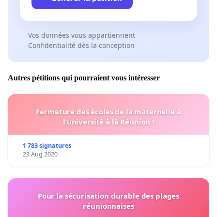
gros manque de respect que cela se termine de
cette façon.
Vos données vous appartiennent
L'équipe du Bellemare est une grande famille et
Confidentialité dès la conception
nous, les partisans, nous voulons conserver notre
club!!
Autres pétitions qui pourraient vous intéresser
Tous avec Louiseville
Fermeture des écoles de la maternelle à
l’université à là Réunion !
1 783 signatures
23 Aug 2020
Pour la sécurisation durable des plages
réunionnaises