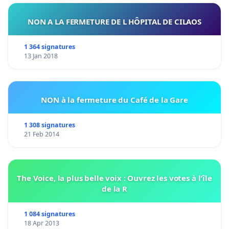
NON A LA FERMETURE DE L HÔPITAL DE CILAOS
1 364 signatures
13 Jan 2018
NON à la fermeture du Café de la Gare
1 308 signatures
21 Feb 2014
The Voice, la plus belle voix : Ouvrez les votes à l'île
de la R
1 084 signatures
18 Apr 2013