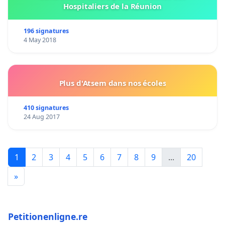
Hospitaliers de la Réunion
196 signatures
4 May 2018
Plus d'Atsem dans nos écoles
410 signatures
24 Aug 2017
1
2
3
4
5
6
7
8
9
...
20
»
Petitionenligne.re