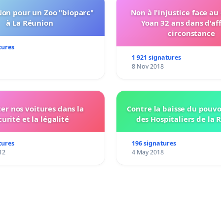
Non pour un Zoo "bioparc"
Non à l'injustice face au
à La Réunion
Yoan 32 ans dans d'af
circonstance
tures
1 921 signatures
8 Nov 2018
ter nos voitures dans la
Contre la baisse du pouvo
curité et la légalité
des Hospitaliers de la 
tures
196 signatures
12
4 May 2018