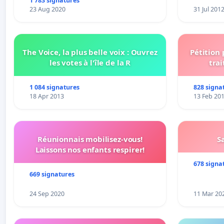
1 783 signatures
23 Aug 2020
31 Jul 201
The Voice, la plus belle voix : Ouvrez
Pétition
les votes à l'île de la R
trai
1 084 signatures
828 signa
18 Apr 2013
13 Feb 20
Réunionnais mobilisez-vous!
S
Laissons nos enfants respirer!
678 signa
669 signatures
24 Sep 2020
11 Mar 20