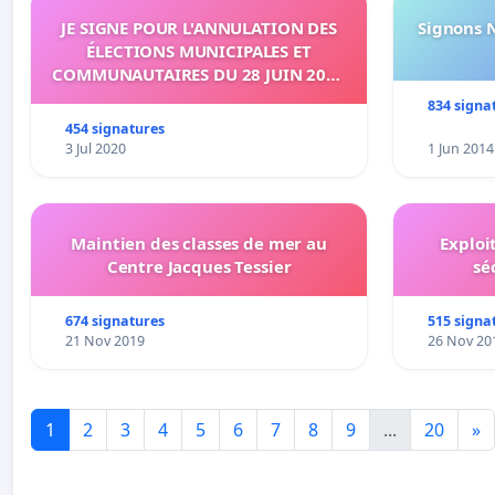
JE SIGNE POUR L'ANNULATION DES
Signons 
ÉLECTIONS MUNICIPALES ET
COMMUNAUTAIRES DU 28 JUIN 2020
SUR L'ÉTANG-SALÉ
834 signa
454 signatures
3 Jul 2020
1 Jun 2014
Maintien des classes de mer au
Exploi
Centre Jacques Tessier
sé
674 signatures
515 signa
21 Nov 2019
26 Nov 20
1
2
3
4
5
6
7
8
9
...
20
»