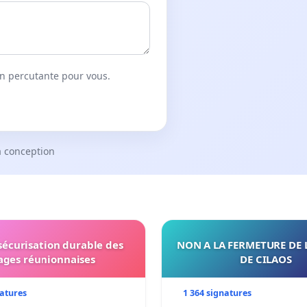
on percutante pour vous.
a conception
 sécurisation durable des
NON A LA FERMETURE DE 
ages réunionnaises
DE CILAOS
natures
1 364 signatures