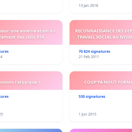
2
13 Jan 2018
 pour une amélioration du
RECONNAISSANCE DES DI
tement des colis 974
TRAVAIL SOCIAL AU NIVE
tures
70 824 signatures
14
21 Feb 2011
auvons l'atypique !
COUP'PA NOUT FORM
tures
530 signatures
25
1 Jun 2015