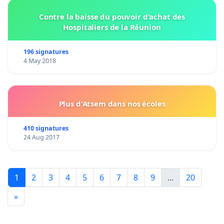
Contre la baisse du pouvoir d'achat des
Hospitaliers de la Réunion
196 signatures
4 May 2018
Plus d'Atsem dans nos écoles
410 signatures
24 Aug 2017
1
2
3
4
5
6
7
8
9
...
20
»