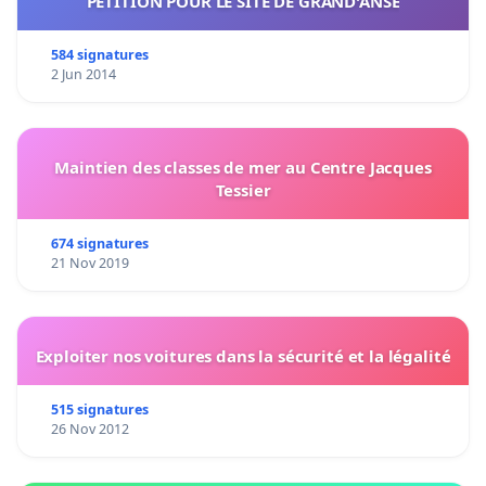
PETITION POUR LE SITE DE GRAND'ANSE
584 signatures
2 Jun 2014
Maintien des classes de mer au Centre Jacques
Tessier
674 signatures
21 Nov 2019
Exploiter nos voitures dans la sécurité et la légalité
515 signatures
26 Nov 2012