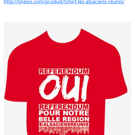
http://lineoo.com/produit/tshirt-les-alsaciens-reunis/