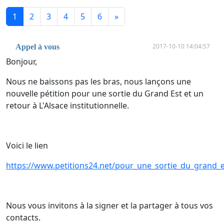
1
2
3
4
5
6
»
2017-10-10 14:04:57
Appel à vous
Bonjour,
Nous ne baissons pas les bras, nous lançons une
nouvelle pétition pour une sortie du Grand Est et un
retour à L'Alsace institutionnelle.
Voici le lien
https://www.petitions24.net/pour_une_sortie_du_grand_es
Nous vous invitons à la signer et la partager à tous vos
contacts.