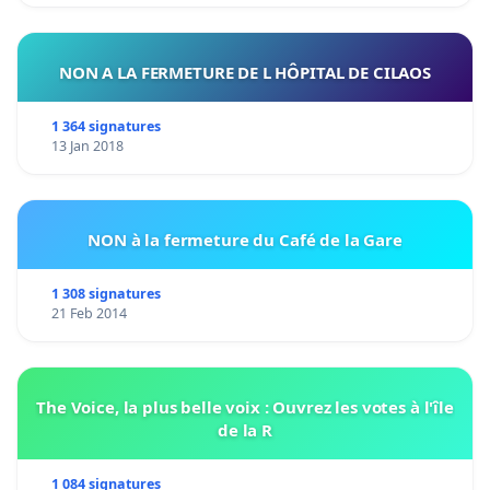
NON A LA FERMETURE DE L HÔPITAL DE CILAOS
1 364 signatures
13 Jan 2018
NON à la fermeture du Café de la Gare
1 308 signatures
21 Feb 2014
The Voice, la plus belle voix : Ouvrez les votes à l'île
de la R
1 084 signatures