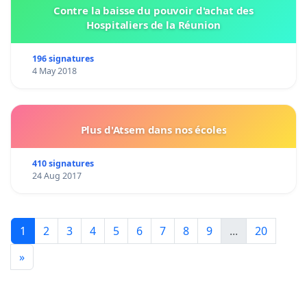
Contre la baisse du pouvoir d'achat des
Hospitaliers de la Réunion
196 signatures
4 May 2018
Plus d'Atsem dans nos écoles
410 signatures
24 Aug 2017
1
2
3
4
5
6
7
8
9
...
20
»