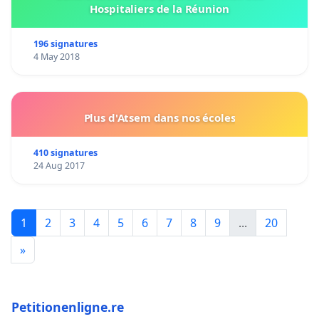
Hospitaliers de la Réunion
196 signatures
4 May 2018
Plus d'Atsem dans nos écoles
410 signatures
24 Aug 2017
1
2
3
4
5
6
7
8
9
...
20
»
Petitionenligne.re