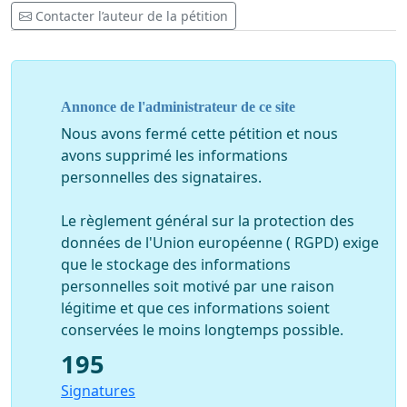
aesthetics of the neighborhood, could also affect the
Contacter l’auteur de la pétition
health of citizens according to several scientific studies
in progress.
By signing this petition, you are opposing the
installation of these new cold 3000k white light
Annonce de l'administrateur de ce site
fixtures in their current form and request that said
Nous avons fermé cette pétition et nous
installation of all the replacement street lights be
avons supprimé les informations
interrupted until such time as a mitigating solution
personnelles des signataires.
is decided upon and implemented.
Le règlement général sur la protection des
Such measures could include among others the use of
données de l'Union européenne ( RGPD) exige
acrylic globes and / or an orange colored film to change
que le stockage des informations
the tone and reduce the intensity of the white light.
personnelles soit motivé par une raison
légitime et que ces informations soient
conservées le moins longtemps possible.
195
Signatures