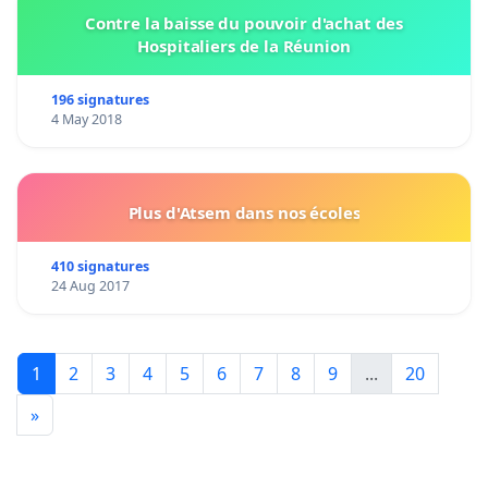
Contre la baisse du pouvoir d'achat des
Hospitaliers de la Réunion
196 signatures
4 May 2018
Plus d'Atsem dans nos écoles
410 signatures
24 Aug 2017
1
2
3
4
5
6
7
8
9
...
20
»