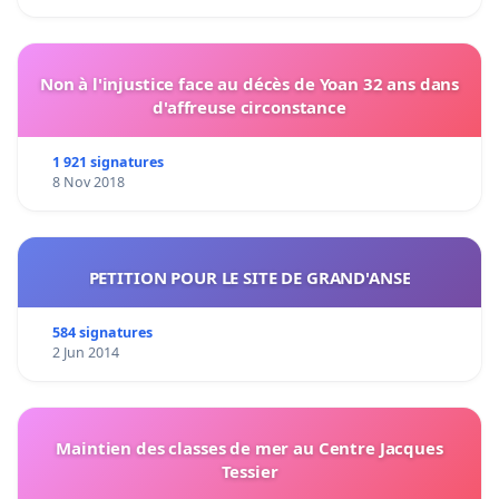
Non à l'injustice face au décès de Yoan 32 ans dans
d'affreuse circonstance
1 921 signatures
8 Nov 2018
PETITION POUR LE SITE DE GRAND'ANSE
584 signatures
2 Jun 2014
Maintien des classes de mer au Centre Jacques
Tessier