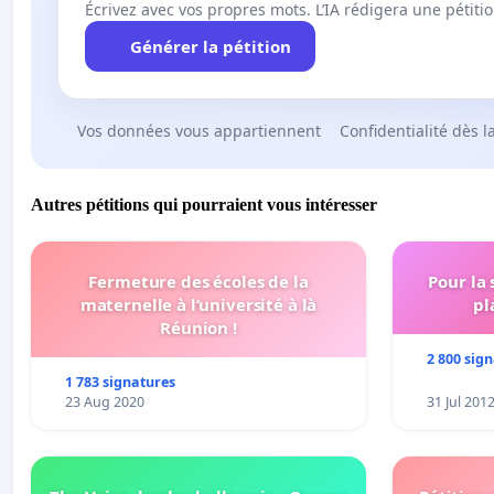
Écrivez avec vos propres mots. L’IA rédigera une pétiti
Générer la pétition
Vos données vous appartiennent
Confidentialité dès l
Autres pétitions qui pourraient vous intéresser
Fermeture des écoles de la
Pour la
maternelle à l’université à là
pl
Réunion !
2 800 sig
1 783 signatures
23 Aug 2020
31 Jul 201