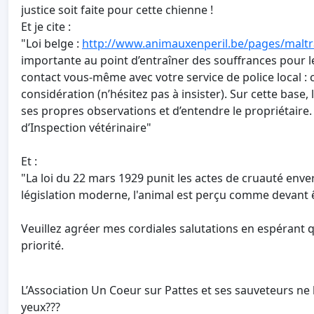
justice soit faite pour cette chienne !
Et je cite :
"Loi belge :
http://
www.animauxenperil.be/
pages/maltr
importante au point d’entraîner des souffrances pour l
contact vous-même avec votre service de police local : ce
considération (n’hésitez pas à insister). Sur cette base, 
ses propres observations et d’entendre le propriétaire. 
d’Inspection vétérinaire"
Et :
"La loi du 22 mars 1929 punit les actes de cruauté enve
législation moderne, l'animal est perçu comme devant 
Veuillez agréer mes cordiales salutations en espérant
priorité.
L’Association Un Coeur sur Pattes et ses sauveteurs ne 
yeux???