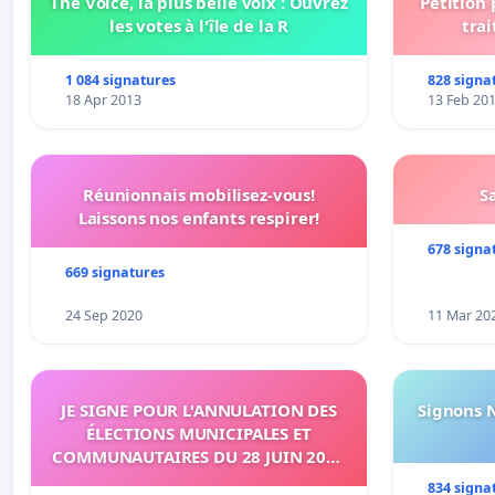
The Voice, la plus belle voix : Ouvrez
Pétition
les votes à l'île de la R
trai
1 084 signatures
828 signa
18 Apr 2013
13 Feb 20
Réunionnais mobilisez-vous!
S
Laissons nos enfants respirer!
678 signa
669 signatures
24 Sep 2020
11 Mar 20
JE SIGNE POUR L'ANNULATION DES
Signons 
ÉLECTIONS MUNICIPALES ET
COMMUNAUTAIRES DU 28 JUIN 2020
SUR L'ÉTANG-SALÉ
834 signa