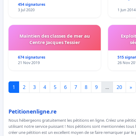
454 signatures
3 Jul 2020
1 Jun 2014
Maintien des classes de mer au
Exploi
Centre Jacques Tessier
sé
674 signatures
515 signa
21 Nov 2019
26 Nov 20
1
2
3
4
5
6
7
8
9
...
20
»
Petitionenligne.re
Nous hébergeons gratuitement les pétitions en ligne. Créez une pétitio
utilisant notre service puissant ! Nos pétitions sont mentionnées tous l
créer une pétition est un excellent moyen de se faire remarquer par le p