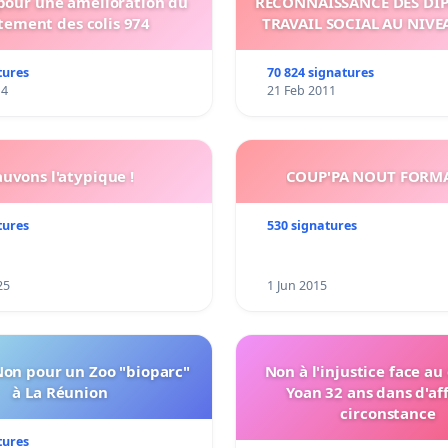
 pour une amélioration du
RECONNAISSANCE DES DI
tement des colis 974
TRAVAIL SOCIAL AU NIVE
tures
70 824 signatures
14
21 Feb 2011
auvons l'atypique !
COUP'PA NOUT FORM
tures
530 signatures
25
1 Jun 2015
Non pour un Zoo "bioparc"
Non à l'injustice face au
à La Réunion
Yoan 32 ans dans d'af
circonstance
tures