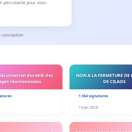
on percutante pour vous.
a conception
 sécurisation durable des
NON A LA FERMETURE DE 
ages réunionnaises
DE CILAOS
natures
1 364 signatures
2
13 Jan 2018