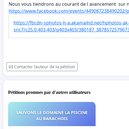
Nous vous tiendrons au courant de l avancement sur n
https://www.facebook.com/events/449087238490202/pe
https://fbcdn-sphotos-h-a.akamaihd.net/hphotos-ak
snc7/c25.0.403.403/p403x403/380187_387857257967
Contacter l’auteur de la pétition
Pétitions promues par d'autres utilisateurs
SAUVONS LE DOMAINE LA PISCINE
AU BARACHOIS