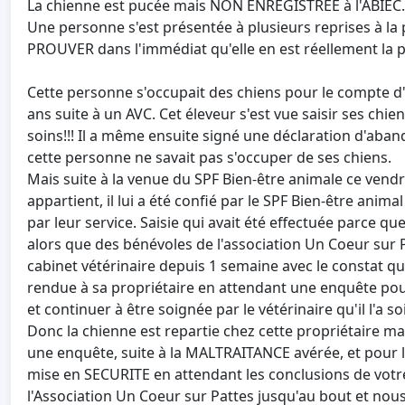
La chienne est pucée mais NON ENREGISTREE à l'ABIEC.
Une personne s'est présentée à plusieurs reprises à l
PROUVER dans l'immédiat qu'elle en est réellement la p
Cette personne s'occupait des chiens pour le compte d'
ans suite à un AVC. Cet éleveur s'est vue saisir ses chie
soins!!! Il a même ensuite signé une déclaration d'aban
cette personne ne savait pas s'occuper de ses chiens.
Mais suite à la venue du SPF Bien-être animale ce vendre
appartient, il lui a été confié par le SPF Bien-être anima
par leur service. Saisie qui avait été effectuée parce qu
alors que des bénévoles de l'association Un Coeur sur P
cabinet vétérinaire depuis 1 semaine avec le constat que
rendue à sa propriétaire en attendant une enquête pour 
et continuer à être soignée par le vétérinaire qu'il l'a
Donc la chienne est repartie chez cette propriétaire 
une enquête, suite à la MALTRAITANCE avérée, et pour la 
mise en SECURITE en attendant les conclusions de votr
l'Association Un Coeur sur Pattes jusqu'au bout et nous