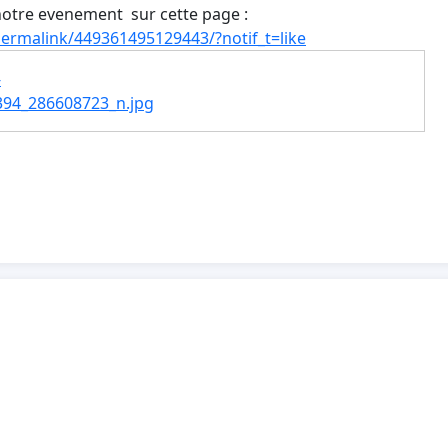
otre evenement sur cette page :
rmalink/449361495129443/?notif_t=like
-
394_286608723_n.jpg