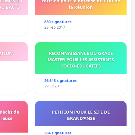
PLÔMES EN
Pétition pour la défense du CHU de
AU BAC+3
la Réunion
830 signatures
28 Feb 2017
ATION
RECONNAISSANCE DU GRADE
MASTER POUR LES ASSISTANTS
SOCIO-EDUCATIFS
26 543 signatures
29 Jul 2011
 décès de
PETITION POUR LE SITE DE
freuse
GRAND'ANSE
584 signatures