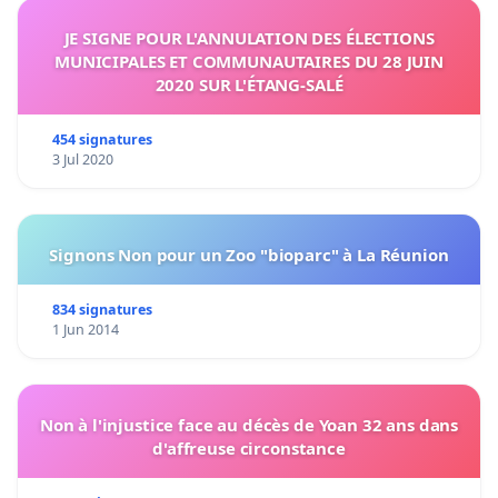
JE SIGNE POUR L'ANNULATION DES ÉLECTIONS
MUNICIPALES ET COMMUNAUTAIRES DU 28 JUIN
2020 SUR L'ÉTANG-SALÉ
454 signatures
3 Jul 2020
Signons Non pour un Zoo "bioparc" à La Réunion
834 signatures
1 Jun 2014
Non à l'injustice face au décès de Yoan 32 ans dans
d'affreuse circonstance