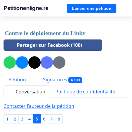
Petitionenligne.re
Lancer une pétition
Contre le déploiement du Linky
Partager sur Facebook (100)
Pétition
Signatures
4 199
Conversation
Politique de confidentialité
Contacter l'auteur de la pétition
1
2
3
4
5
6
7
8