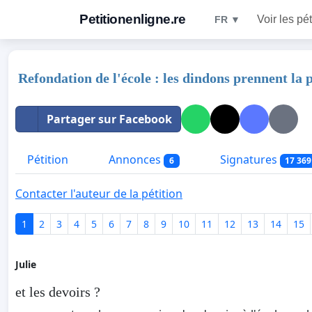
Petitionenligne.re
Voir les pét
FR ▼
Refondation de l'école : les dindons prennent la 
Partager sur Facebook
Pétition
Annonces
Signatures
6
17 369
Contacter l'auteur de la pétition
1
2
3
4
5
6
7
8
9
10
11
12
13
14
15
Julie
et les devoirs ?