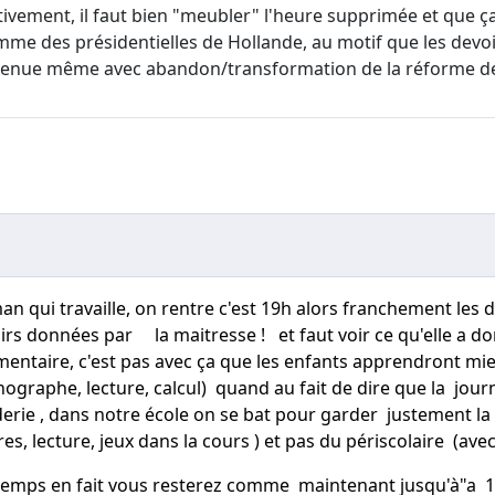
ectivement, il faut bien "meubler" l'heure supprimée et que 
mme des présidentielles de Hollande, au motif que les devoi
aintenue même avec abandon/transformation de la réforme de
n qui travaille, on rentre c'est 19h alors franchement les de
oirs données par la maitresse ! et faut voir ce qu'elle a 
mentaire, c'est pas avec ça que les enfants apprendront mi
graphe, lecture, calcul) quand au fait de dire que la journé
derie , dans notre école on se bat pour garder justement la
res, lecture, jeux dans la cours ) et pas du périscolaire (av
ngtemps en fait vous resterez comme maintenant jusqu'à"a 16