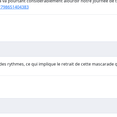
la va pourtant considérablement alourdir notre journée de tr
2798651404383
es rythmes, ce qui implique le retrait de cette mascarade q