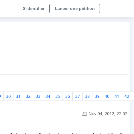
S'identifier
Lancer une pétition
9
30
31
32
33
34
35
36
37
38
39
40
41
42
#1
Nov 04, 2012, 22:52