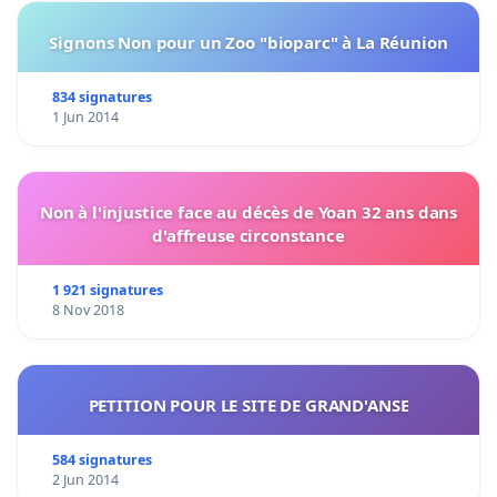
Signons Non pour un Zoo "bioparc" à La Réunion
834 signatures
1 Jun 2014
Non à l'injustice face au décès de Yoan 32 ans dans
d'affreuse circonstance
1 921 signatures
8 Nov 2018
PETITION POUR LE SITE DE GRAND'ANSE
584 signatures
2 Jun 2014