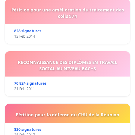
Pétition pour une amélioration du traitement des
colis 974
828 signatures
13 Feb 2014
RECONNAISSANCE DES DIPLÔMES EN TRAVAIL
SOCIAL AU NIVEAU BAC+3
70 824 signatures
21 Feb 2011
Pétition pour la défense du CHU de la Réunion
830 signatures
28 Feb 2017