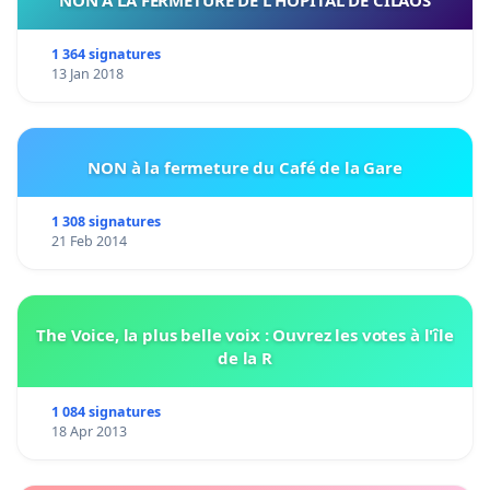
NON A LA FERMETURE DE L HÔPITAL DE CILAOS
1 364 signatures
13 Jan 2018
NON à la fermeture du Café de la Gare
1 308 signatures
21 Feb 2014
The Voice, la plus belle voix : Ouvrez les votes à l'île
de la R
1 084 signatures
18 Apr 2013