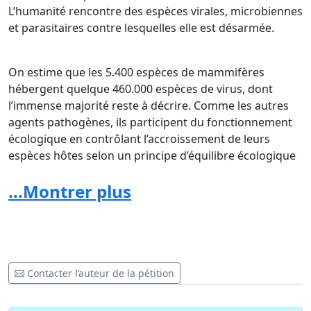
L’humanité rencontre des espèces virales, microbiennes
et parasitaires contre lesquelles elle est désarmée.
On estime que les 5.400 espèces de mammifères
hébergent quelque 460.000 espèces de virus, dont
l’immense majorité reste à décrire. Comme les autres
agents pathogènes, ils participent du fonctionnement
écologique en contrôlant l’accroissement de leurs
espèces hôtes selon un principe d’équilibre écologique
décrit par le grand naturaliste suédois Linné dans son
...Montrer plus
“économie de la Nature” (1749) qui préfigurait l’étude
des écosystèmes par l’”écologie”. L’immense majorité de
ces espèces virales sont inoffensives pour l’homme.
Mais même un faible pourcentage constitue déjà une
réserve d’agresseurs phénoménale: depuis des années,
nous avons affronté le VIH, Ebola, la dengue, le Zika,
Contacter l’auteur de la pétition
Chikungunya, la fièvre de Lassa, le SARS, le H5N1, le
H1N1, et beaucoup d’autres maladies émergentes qui,