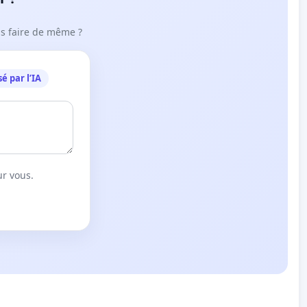
ous faire de même ?
é par l’IA
ur vous.