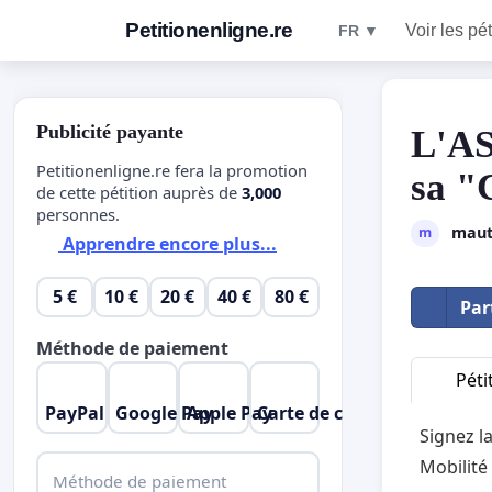
Petitionenligne.re
Voir les pét
FR ▼
Publicité payante
L'AS
Petitionenligne.re fera la promotion
sa "
de cette pétition auprès de
3,000
personnes.
maut
m
Apprendre encore plus...
5 €
10 €
20 €
40 €
80 €
Par
Méthode de paiement
Péti
PayPal
Google Pay
Apple Pay
Carte de crédit
Signez l
Mobilité
Méthode de paiement