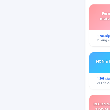
Ferm
mater
1 783 si
23 Aug 2
NON à l
1 308 si
21 Feb 2
RECONNA
TRAVAIL