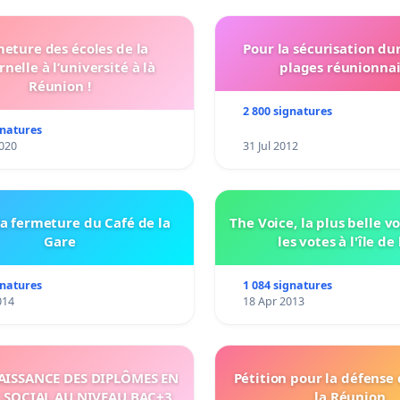
eture des écoles de la
Pour la sécurisation du
nelle à l’université à là
plages réunionnai
Réunion !
2 800 signatures
gnatures
020
31 Jul 2012
a fermeture du Café de la
The Voice, la plus belle v
Gare
les votes à l'île de 
gnatures
1 084 signatures
014
18 Apr 2013
ISSANCE DES DIPLÔMES EN
Pétition pour la défense
 SOCIAL AU NIVEAU BAC+3
la Réunion