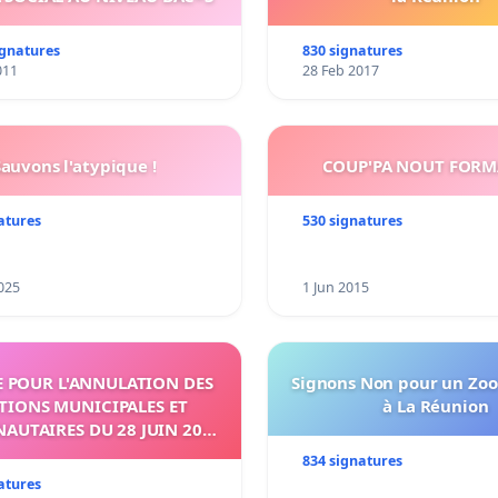
ignatures
830 signatures
011
28 Feb 2017
Sauvons l'atypique !
COUP'PA NOUT FORM
atures
530 signatures
025
1 Jun 2015
NE POUR L'ANNULATION DES
Signons Non pour un Zoo
TIONS MUNICIPALES ET
à La Réunion
UTAIRES DU 28 JUIN 2020
SUR L'ÉTANG-SALÉ
834 signatures
atures