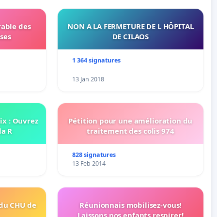
rable des
NON A LA FERMETURE DE L HÔPITAL
ses
DE CILAOS
1 364 signatures
13 Jan 2018
oix : Ouvrez
Pétition pour une amélioration du
la R
traitement des colis 974
828 signatures
13 Feb 2014
 du CHU de
Réunionnais mobilisez-vous!
Laissons nos enfants respirer!