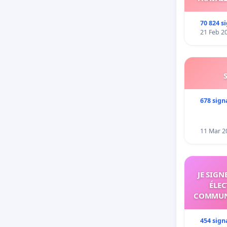
70 824 s
21 Feb 2
678 sign
11 Mar 2
JE SIG
ÉLEC
COMMUNA
454 sign