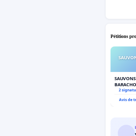
Pétitions pr
SAUVON
SAUVONS 
BARACHO
2 signatu
Avis de 