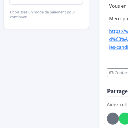
Vous en t
Choisissez un mode de paiement pour
continuer.
Merci po
https:/
d%C3%A9
les-can
Contact
Partager
Aidez cett