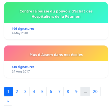
Contre la baisse du pouvoir d'achat des
Hospitaliers de la Réunion
196 signatures
4 May 2018
Plus d'Atsem dans nos écoles
410 signatures
24 Aug 2017
1
2
3
4
5
6
7
8
9
...
20
»