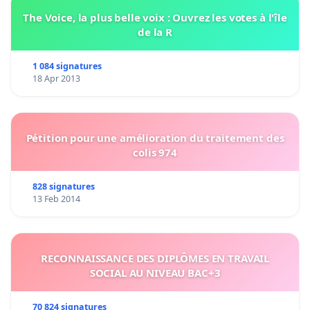
The Voice, la plus belle voix : Ouvrez les votes à l'île
de la R
1 084 signatures
18 Apr 2013
Pétition pour une amélioration du traitement des
colis 974
828 signatures
13 Feb 2014
RECONNAISSANCE DES DIPLÔMES EN TRAVAIL
SOCIAL AU NIVEAU BAC+3
70 824 signatures