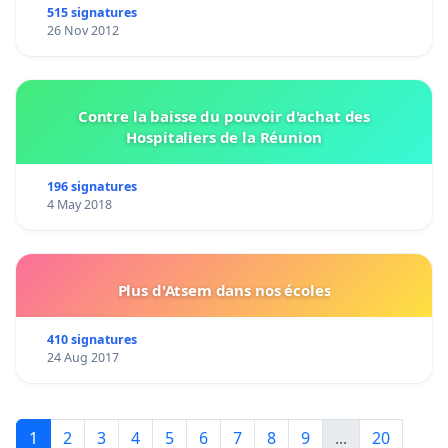
515 signatures
26 Nov 2012
Contre la baisse du pouvoir d'achat des
Hospitaliers de la Réunion
196 signatures
4 May 2018
Plus d'Atsem dans nos écoles
410 signatures
24 Aug 2017
1
2
3
4
5
6
7
8
9
...
20