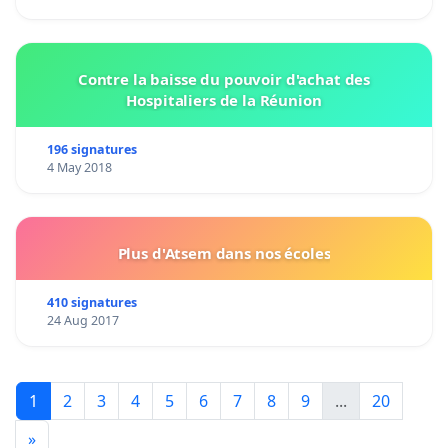
Contre la baisse du pouvoir d'achat des
Hospitaliers de la Réunion
196 signatures
4 May 2018
Plus d'Atsem dans nos écoles
410 signatures
24 Aug 2017
1
2
3
4
5
6
7
8
9
...
20
»