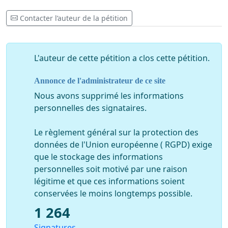
die Aufhebung der Personenzahlbeschränkung
gefordert wird.
Contacter l’auteur de la pétition
Die Unterzeichnenden schließen sich voll und ganz dem
Inhalt dieses Schreibens (im Anhang) an den Bischof
L'auteur de cette pétition a clos cette pétition.
von Sitten und den Präsidenten des Staatsrates an und
bitten sie, auf unsere Forderung einzugehen und diese
Annonce de l'administrateur de ce site
zu befürworten.
Nous avons supprimé les informations
personnelles des signataires.
Unterschreiben Sie die Petition und leiten Sie sie weiter.
Im Gebet verbunden!
Le règlement général sur la protection des
données de l'Union européenne ( RGPD) exige
que le stockage des informations
personnelles soit motivé par une raison
légitime et que ces informations soient
conservées le moins longtemps possible.
1 264
Signatures