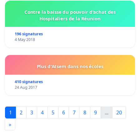
Contre la baisse du pouvoir d'achat des
Hospitaliers de la Réunion
196 signatures
4 May 2018
Plus d'Atsem dans nos écoles
410 signatures
24 Aug 2017
1
2
3
4
5
6
7
8
9
...
20
»