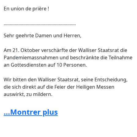
En union de prière !
...........................................................
Sehr geehrte Damen und Herren,
Am 21. Oktober verschärfte der Walliser Staatsrat die
Pandemiemassnahmen und beschränkte die Teilnahme
an Gottesdiensten auf 10 Personen.
Wir bitten den Walliser Staatsrat, seine Entscheidung,
die sich direkt auf die Feier der Heiligen Messen
auswirkt, zu mildern.
Aus diesem Grund wurde ein Brief (im Anhang) von
...Montrer plus
etwa fünfzehn Personen unterzeichnet und an Mgr.
Jean-Marie Lovey, Bischof von Sitten, und Christophe
Darbellay, Präsident des Staatsrates, verschickt, in dem