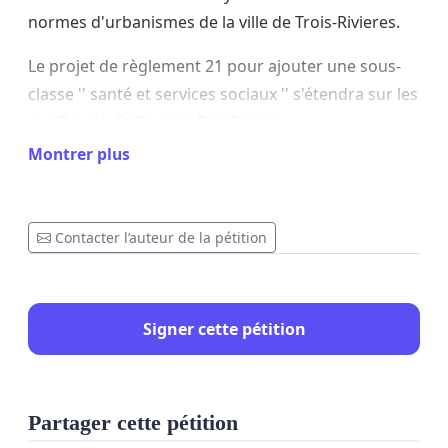
normes d'urbanismes de la ville de Trois-Rivieres.
Le projet de règlement 21 pour ajouter une sous-
classe '' santé et services sociaux '' s'étendra sur les
rue Royale, St-Roch et Des Forges.
Montrer plus
Ce qui signifie que des refuges et haltes pourront
voir le jour ou bon leur semble dans cette zone.
Contacter l’auteur de la pétition
Avec seulement environ 25 places, la Halte Douceur
a déja sérieusement ébranlé le centre-ville.
Signer cette pétition
Les résidents et passants craignent pour leur
Partager cette pétition
sécurité et les commercants craignent des pertes