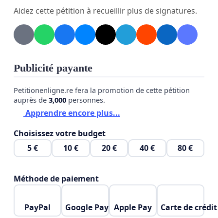
de revenus importants.
Aidez cette pétition à recueillir plus de signatures.
Voici les motifs de la présente pétition:
1) Le bruit est intense
Publicité payante
2) L'insalubrité est notable
Petitionenligne.re fera la promotion de cette pétition
auprès de
3,000
personnes.
3) Vols de bacs a déchets, recyclage et compostage
Apprendre encore plus...
4) Vandalisme
Choisissez votre budget
5 €
10 €
20 €
40 €
80 €
5) Harcèlement et intimidation citoyens
6) Menaces et agression de citoyens
Méthode de paiement
7) Baisse d'achalandage de la clientele des
PayPal
Google Pay
Apple Pay
Carte de crédit
commerces