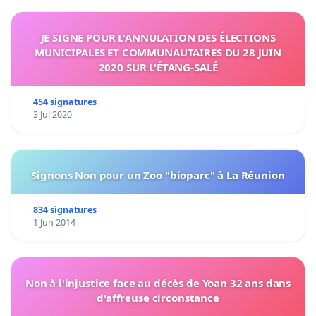
JE SIGNE POUR L'ANNULATION DES ÉLECTIONS
MUNICIPALES ET COMMUNAUTAIRES DU 28 JUIN
2020 SUR L'ÉTANG-SALÉ
454 signatures
3 Jul 2020
Signons Non pour un Zoo "bioparc" à La Réunion
834 signatures
1 Jun 2014
Non à l'injustice face au décès de Yoan 32 ans dans
d'affreuse circonstance