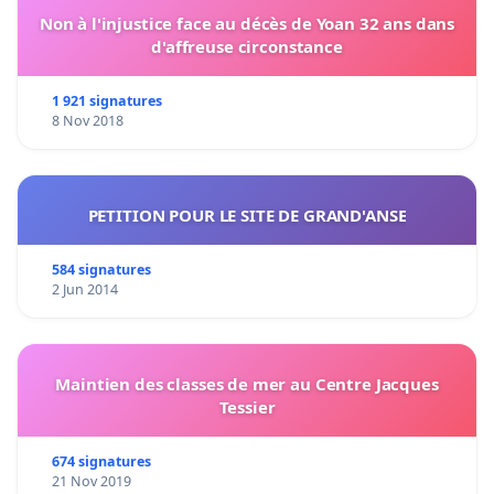
Non à l'injustice face au décès de Yoan 32 ans dans
d'affreuse circonstance
1 921 signatures
8 Nov 2018
PETITION POUR LE SITE DE GRAND'ANSE
584 signatures
2 Jun 2014
Maintien des classes de mer au Centre Jacques
Tessier
674 signatures
21 Nov 2019