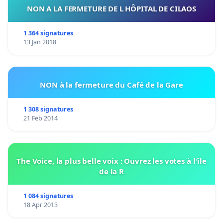
NON A LA FERMETURE DE L HÔPITAL DE CILAOS
(English)
1 364 signatures
13 Jan 2018
The animal control contract for many boroughs in the
city of Montreal is currently awarded to Berger Blanc
Inc., a for-profit corporation
NON à la fermeture du Café de la Gare
WHEREAS
approximately 50% of Montrealers possess a cat
1 308 signatures
or dog and are concerned about the well-being of their
21 Feb 2014
companion animal;
THAT
Berger Blanc provides a mediocre service – for
instance
no file is ever opened for lost cats
(even if they have
The Voice, la plus belle voix : Ouvrez les votes à l'île
de la R
an ID tag or microchip),
files on lost dogs are closed after 30
days with no notice
even if those dogs have city licences and
Berger Blanc does not possess a microchip scanner;
1 084 signatures
18 Apr 2013
THAT
Berger Blanc is located far from the city centre, in