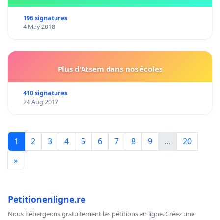
IF YOU HAVE ANY QUESTIONS OR WOULD LIKE TO
196 signatures
CONTACT US ABOUT A PERSONAL EXPERIENCE WITH
4 May 2018
BERGER BLANC, PLEASE CONTACT:
petition.bergerblanc@gmail.com
Plus d'Atsem dans nos écoles
410 signatures
24 Aug 2017
1
2
3
4
5
6
7
8
9
...
20
»
Petitionenligne.re
Nous hébergeons gratuitement les pétitions en ligne. Créez une