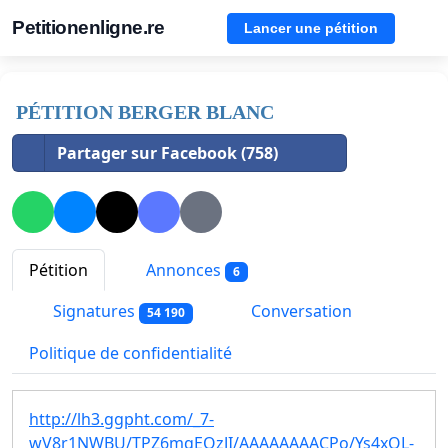
Petitionenligne.re
Lancer une pétition
PÉTITION BERGER BLANC
Partager sur Facebook (758)
Pétition
Annonces
6
Signatures
Conversation
54 190
Politique de confidentialité
http://lh3.ggpht.com/_7-
wV8r1NWBU/TPZ6mqEOzJI/AAAAAAAACPo/Ys4xQL-