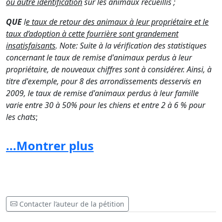
ou autre identification
sur les animaux recueillis ;
QUE
l
e taux de retour des animaux à leur propriétaire et le
taux d’adoption à cette fourrière sont grandement
insatisfaisants
.
Note: Suite à la vérification des statistiques
concernant le taux de remise d'animaux perdus à leur
propriétaire, de nouveaux chiffres sont à considérer. Ainsi, à
titre d'exemple, pour 8 des arrondissements desservis en
2009, le taux de remise d'animaux perdus à leur famille
varie entre 30 à 50% pour les chiens et entre 2 à 6 % pour
les chats
;
QU
’en conséquence, des
euthanasies de masse s’y
...Montrer plus
produisent selon des méthodes répondant au seul critère du
moindre coût
, et ce sans égard à la souffrance causée à
l’animal ;
QUE
nous souhaitons que notre fourrière animale soit
confiée à un organisme qui privilégie le service aux citoyens
Contacter l’auteur de la pétition
et le bien-être animalier plutôt que le profit commercial ;