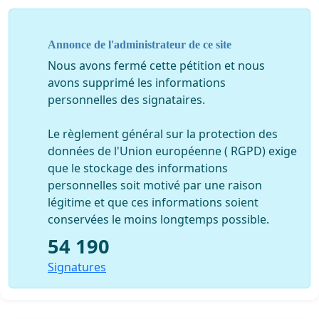
Annonce de l'administrateur de ce site
NOUS SOUSSIGNÉS, CITOYENS DE MONTRÉAL
,
demandons à nos maires d’arrondissement les
Nous avons fermé cette pétition et nous
changements suivants :
avons supprimé les informations
personnelles des signataires.
Pour les contrats en cours et sous peine de résiliation
,
Le règlement général sur la protection des
s’assurer de façon adéquate que le Berger Blanc
données de l'Union européenne ( RGPD) exige
respecte en tout temps ses obligations, notamment
que le stockage des informations
celles de - faire le maximum de recherches pour
personnelles soit motivé par une raison
retracer le propriétaire d’un animal identifié - éviter les
légitime et que ces informations soient
déplacements inutiles aux citoyens à la recherche de
conservées le moins longtemps possible.
tout animal perdu - la priorisation de l’adoption -
54 190
l’interdiction de vendre/donner tout animal à des
laboratoires ou autres aux fins d’expérimentation et - le
Signatures
service d’euthanasie exclusivement par injection
effectuée par un vétérinaire.