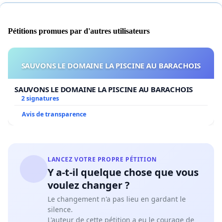
Pour tout contrat futur
, prévoir notamment et
Pétitions promues par d'autres utilisateurs
nommément les obligations suivantes:
Accessibilité à la fourrière par transport en
SAUVONS LE DOMAINE LA PISCINE AU BARACHOIS
commun et à moins de 1h de l’arrondissement
desservi ;
SAUVONS LE DOMAINE LA PISCINE AU BARACHOIS
Sur réception de tout animal, vérifier sans délai la
2 signatures
présence d’une identification, d’un tatouage ou
Avis de transparence
d’une micropuce sous-cutanée au moyen d’un
lecteur de puces universel ;
Effectuer le maximum de recherches/efforts pour
retracer et contacter le propriétaire de tout animal
LANCEZ VOTRE PROPRE PÉTITION
identifié par licence, tatouage, micropuce sous-
Y a-t-il quelque chose que vous
cutanée ou autre ;
voulez changer ?
Diffuser sans délai sur internet la photo de tout
Le changement n'a pas lieu en gardant le
animal recueilli de même que celles des animaux
silence.
perdus ou trouvés transmises par les citoyens, et
L'auteur de cette pétition a eu le courage de