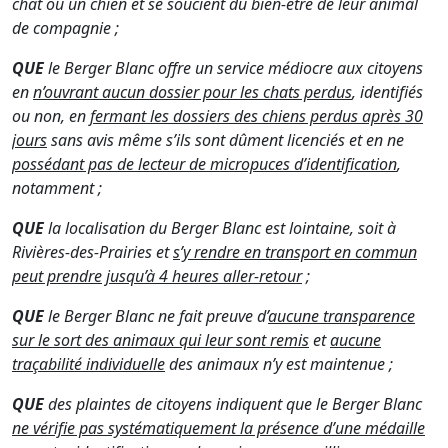
chat ou un chien et se soucient du bien-être de leur animal
de compagnie ;
QUE
le Berger Blanc offre un service médiocre aux citoyens
en
n’ouvrant aucun dossier pour les chats perdus
, identifiés
ou non, en
fermant les dossiers des chiens perdus après 30
jours
sans avis même s’ils sont dûment licenciés et en ne
possédant pas de lecteur de micropuces d’identification
,
notamment ;
QUE
la localisation du Berger Blanc est lointaine, soit à
Rivières-des-Prairies et
s’y rendre en transport en commun
peut prendre jusqu’à 4 heures aller-retour
;
QUE
le Berger Blanc ne fait preuve d’
aucune transparence
sur le sort des animaux qui leur sont remis
et
aucune
traçabilité individuelle
des animaux n’y est maintenue ;
QUE
des plaintes de citoyens indiquent que le Berger Blanc
ne vérifie pas systématiquement la présence d’une médaille