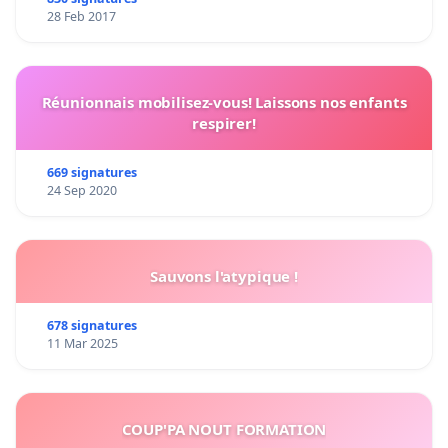
28 Feb 2017
THAT
as a result,
large-scale euthanasia is performed solely
according to the criterion of lowest cost
, without any concern
for the suffering caused to the animals;
Réunionnais mobilisez-vous! Laissons nos enfants
THAT
we want our animal control contract to be entrusted to
respirer!
an organization that values both services to residents and
the welfare of animals, and places those above commercial
669 signatures
24 Sep 2020
profit;
WE THE UNDERSIGNED RESIDENTS OF MONTREAL
Sauvons l'atypique !
demand the following changes from our borough
mayors:
678 signatures
11 Mar 2025
For existing contracts, and subject to penalty of
resiliation
, institute appropriate measures to ensure
COUP'PA NOUT FORMATION