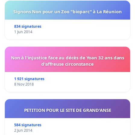
Signons Non pour un Zoo "bioparc" à La Réunion
834 signatures
1 Jun 2014
Non à l'injustice face au décès de Yoan 32 ans dans
d'affreuse circonstance
1 921 signatures
8 Nov 2018
PETITION POUR LE SITE DE GRAND'ANSE
584 signatures
2 Jun 2014