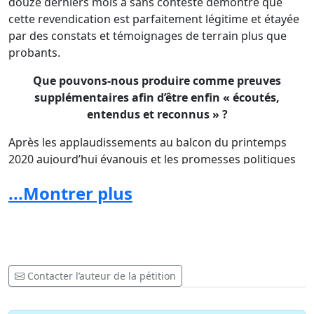
douze derniers mois a sans conteste démontré que
cette revendication est parfaitement légitime et étayée
par des constats et témoignages de terrain plus que
probants.
Que pouvons-nous produire comme preuves
supplémentaires afin d’être enfin « écoutés,
entendus et reconnus » ?
Après les applaudissements au balcon du printemps
2020 aujourd’hui évanouis et les promesses politiques
médiatisées et non tenues, il est plus que temps que
...Montrer plus
nos Autorités compétentes légalisent la reconnaissance
de la pénibilité de notre profession de soignants.
Un professionnel bien traité est un patient bien
soigné !
Contacter l’auteur de la pétition
C’est absolument indispensable pour entériner la
reconnaissance des praticiens de l’Art infirmier à leur