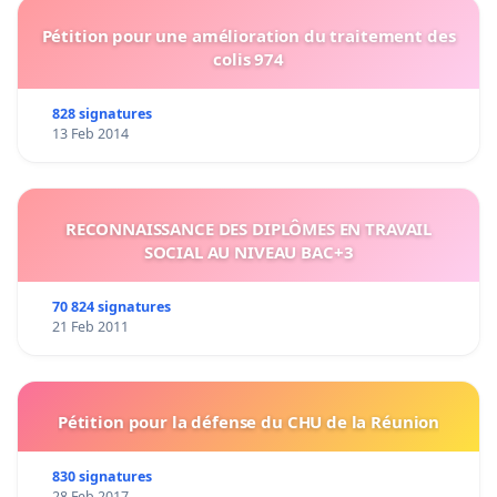
Pétition pour une amélioration du traitement des
colis 974
828 signatures
13 Feb 2014
RECONNAISSANCE DES DIPLÔMES EN TRAVAIL
SOCIAL AU NIVEAU BAC+3
70 824 signatures
21 Feb 2011
Pétition pour la défense du CHU de la Réunion
830 signatures
28 Feb 2017