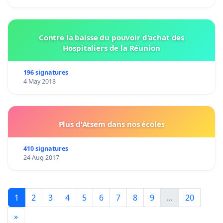
Contre la baisse du pouvoir d'achat des
Hospitaliers de la Réunion
196 signatures
4 May 2018
Plus d'Atsem dans nos écoles
410 signatures
24 Aug 2017
1
2
3
4
5
6
7
8
9
...
20
»