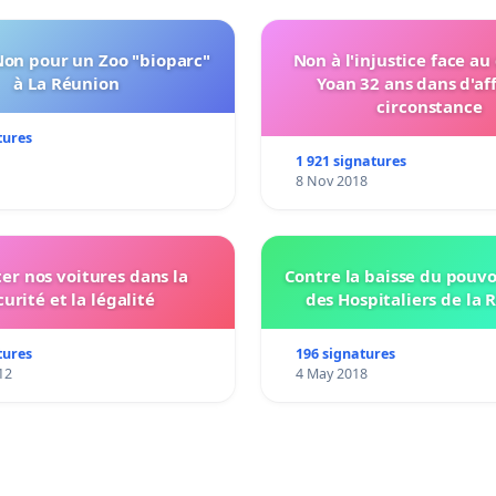
Non pour un Zoo "bioparc"
Non à l'injustice face au
à La Réunion
Yoan 32 ans dans d'af
circonstance
tures
1 921 signatures
8 Nov 2018
ter nos voitures dans la
Contre la baisse du pouvo
curité et la légalité
des Hospitaliers de la 
tures
196 signatures
12
4 May 2018