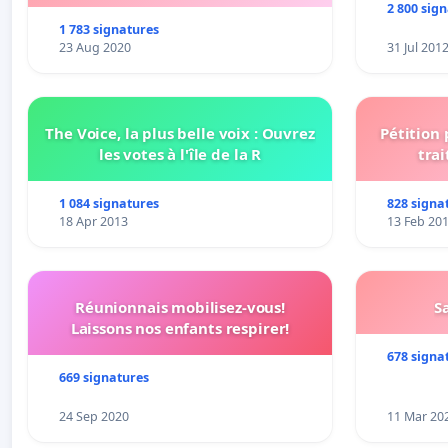
2 800 sig
1 783 signatures
23 Aug 2020
31 Jul 201
The Voice, la plus belle voix : Ouvrez
Pétition
les votes à l'île de la R
trai
1 084 signatures
828 signa
18 Apr 2013
13 Feb 20
Réunionnais mobilisez-vous!
S
Laissons nos enfants respirer!
678 signa
669 signatures
24 Sep 2020
11 Mar 20