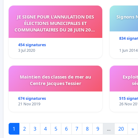
JE SIGNE POUR L'ANNULATION DES
Signons 
ÉLECTIONS MUNICIPALES ET
COMMUNAUTAIRES DU 28 JUIN 2020
SUR L'ÉTANG-SALÉ
834 signa
454 signatures
3 Jul 2020
1 Jun 2014
Maintien des classes de mer au
Exploi
Centre Jacques Tessier
sé
674 signatures
515 signa
21 Nov 2019
26 Nov 20
1
2
3
4
5
6
7
8
9
...
20
»