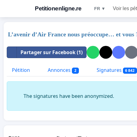
Petitionenligne.re
Voir les pét
FR ▼
L’avenir d’Air France nous préoccupe… et vous 
Partager sur Facebook (1)
Pétition
Annonces
Signatures
2
6 842
The signatures have been anonymized.