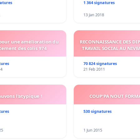
natures
1 364 signatures
2
13 Jan 2018
 pour une amélioration du
RECONNAISSANCE DES DI
tement des colis 974
TRAVAIL SOCIAL AU NIVE
tures
70 824 signatures
14
21 Feb 2011
auvons l'atypique !
COUP'PA NOUT FORM
tures
530 signatures
25
1 Jun 2015