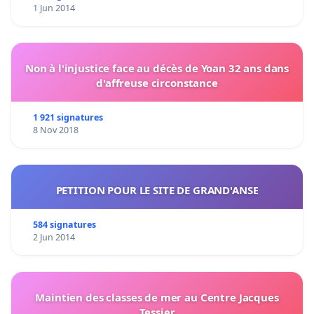
1 Jun 2014
Non à l'injustice face au décès de Yoan 32 ans dans
d'affreuse circonstance
1 921 signatures
8 Nov 2018
PETITION POUR LE SITE DE GRAND'ANSE
584 signatures
2 Jun 2014
Maintien des classes de mer au Centre Jacques
Tessier