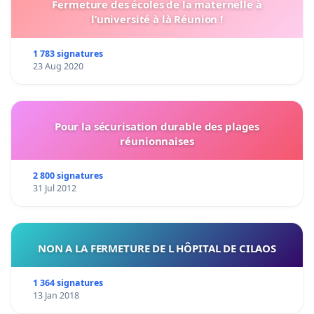
Fermeture des écoles de la maternelle à
l’université à là Réunion !
1 783 signatures
23 Aug 2020
Pour la sécurisation durable des plages
réunionnaises
2 800 signatures
31 Jul 2012
NON A LA FERMETURE DE L HÔPITAL DE CILAOS
1 364 signatures
13 Jan 2018