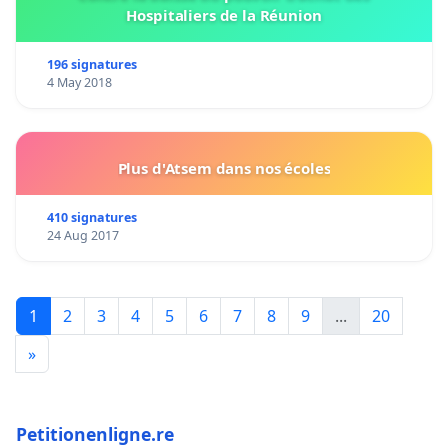
Hospitaliers de la Réunion
196 signatures
4 May 2018
Plus d'Atsem dans nos écoles
410 signatures
24 Aug 2017
1
2
3
4
5
6
7
8
9
...
20
»
Petitionenligne.re