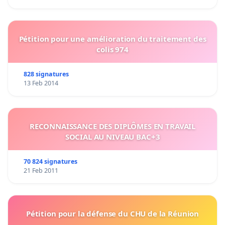
Pétition pour une amélioration du traitement des
colis 974
828 signatures
13 Feb 2014
RECONNAISSANCE DES DIPLÔMES EN TRAVAIL
SOCIAL AU NIVEAU BAC+3
70 824 signatures
21 Feb 2011
Pétition pour la défense du CHU de la Réunion