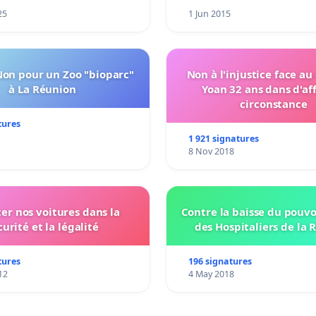
25
1 Jun 2015
Non pour un Zoo "bioparc"
Non à l'injustice face au
à La Réunion
Yoan 32 ans dans d'af
circonstance
tures
1 921 signatures
8 Nov 2018
ter nos voitures dans la
Contre la baisse du pouvo
curité et la légalité
des Hospitaliers de la 
tures
196 signatures
12
4 May 2018