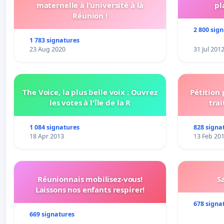
maternelle à l’université à là
pl
Réunion !
2 800 sig
1 783 signatures
23 Aug 2020
31 Jul 201
The Voice, la plus belle voix : Ouvrez
Pétition
les votes à l'île de la R
trai
1 084 signatures
828 signa
18 Apr 2013
13 Feb 20
Réunionnais mobilisez-vous!
S
Laissons nos enfants respirer!
678 signa
669 signatures