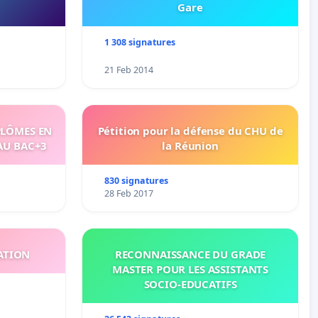
Gare
1 308 signatures
21 Feb 2014
PLÔMES EN
Pétition pour la défense du CHU de
AU BAC+3
la Réunion
830 signatures
28 Feb 2017
ATION
RECONNAISSANCE DU GRADE
MASTER POUR LES ASSISTANTS
SOCIO-EDUCATIFS