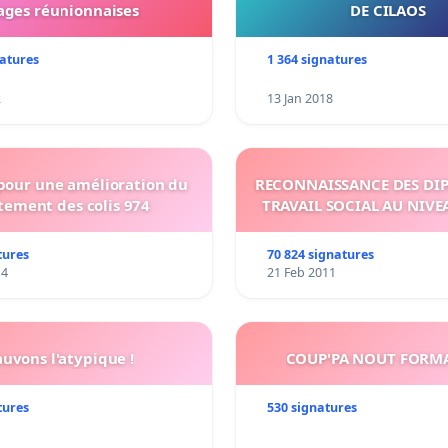
ages réunionnaises
DE CILAOS
natures
1 364 signatures
2
13 Jan 2018
 pour une amélioration du
RECONNAISSANCE DES DI
tement des colis 974
TRAVAIL SOCIAL AU NIVE
tures
70 824 signatures
14
21 Feb 2011
auvons l'atypique !
COUP'PA NOUT FORM
tures
530 signatures