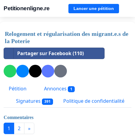
Petitionenligne.re
Lancer une pétition
Relogement et régularisation des migrant.e.s de
la Poterie
Partager sur Facebook (110)
Pétition
Annonces
1
Signatures
Politique de confidentialité
391
Commentaires
1
2
»