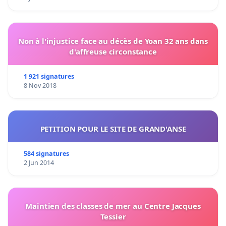
Non à l'injustice face au décès de Yoan 32 ans dans
d'affreuse circonstance
1 921 signatures
8 Nov 2018
PETITION POUR LE SITE DE GRAND'ANSE
584 signatures
2 Jun 2014
Maintien des classes de mer au Centre Jacques
Tessier