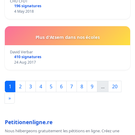
CHU CFDT
196 signatures
4 May 2018
Plus d'Atsem dans nos écoles
David Verbar
410 signatures
24 Aug 2017
1
2
3
4
5
6
7
8
9
...
20
»
Petitionenligne.re
Nous hébergeons gratuitement les pétitions en ligne. Créez une