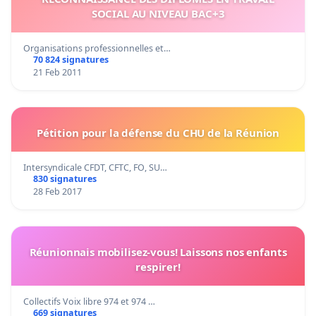
SOCIAL AU NIVEAU BAC+3
Organisations professionnelles et…
70 824 signatures
21 Feb 2011
Pétition pour la défense du CHU de la Réunion
Intersyndicale CFDT, CFTC, FO, SU…
830 signatures
28 Feb 2017
Réunionnais mobilisez-vous! Laissons nos enfants
respirer!
Collectifs Voix libre 974 et 974 …
669 signatures