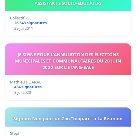
ASSISTANTS SOCIO-EDUCATIFS
Collectif TSL
26 543 signatures
29 Jul 2011
JE SIGNE POUR L'ANNULATION DES ÉLECTIONS
MUNICIPALES ET COMMUNAUTAIRES DU 28 JUIN
2020 SUR L'ÉTANG-SALÉ
Mathieu HOARAU
454 signatures
3 Jul 2020
Signons Non pour un Zoo "bioparc" à La Réunion
Steph