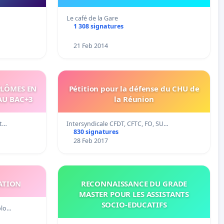
Le café de la Gare
1 308 signatures
21 Feb 2014
PLÔMES EN
Pétition pour la défense du CHU de
AU BAC+3
la Réunion
et…
Intersyndicale CFDT, CFTC, FO, SU…
830 signatures
28 Feb 2017
ATION
RECONNAISSANCE DU GRADE
MASTER POUR LES ASSISTANTS
SOCIO-EDUCATIFS
plo…