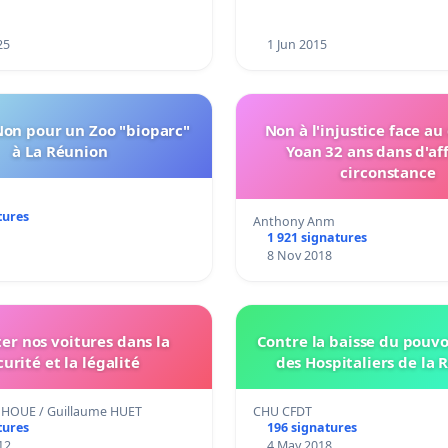
25
1 Jun 2015
Non pour un Zoo "bioparc"
Non à l'injustice face au
à La Réunion
Yoan 32 ans dans d'af
circonstance
tures
Anthony Anm
1 921 signatures
8 Nov 2018
ter nos voitures dans la
Contre la baisse du pouvo
curité et la légalité
des Hospitaliers de la 
HOUE / Guillaume HUET
CHU CFDT
tures
196 signatures
12
4 May 2018