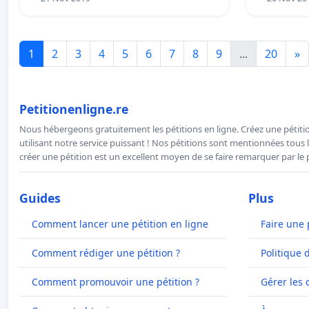
1
2
3
4
5
6
7
8
9
...
20
»
Petitionenligne.re
Nous hébergeons gratuitement les pétitions en ligne. Créez une pétitio
utilisant notre service puissant ! Nos pétitions sont mentionnées tous l
créer une pétition est un excellent moyen de se faire remarquer par le p
Guides
Plus
Comment lancer une pétition en ligne
Faire une 
Comment rédiger une pétition ?
Politique 
Comment promouvoir une pétition ?
Gérer les 