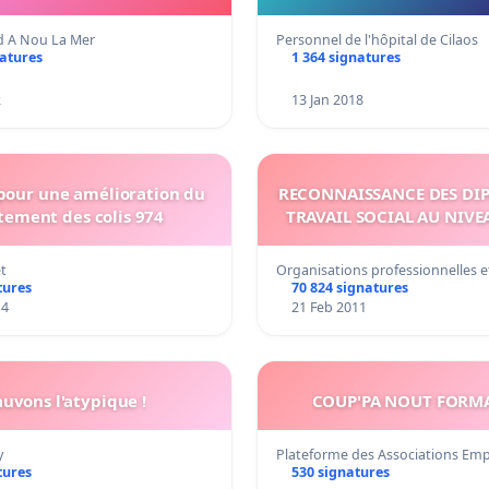
nd A Nou La Mer
Personnel de l'hôpital de Cilaos
natures
1 364 signatures
2
13 Jan 2018
 pour une amélioration du
RECONNAISSANCE DES DI
tement des colis 974
TRAVAIL SOCIAL AU NIVE
et
Organisations professionnelles 
tures
70 824 signatures
14
21 Feb 2011
auvons l'atypique !
COUP'PA NOUT FORM
y
Plateforme des Associations Em
tures
530 signatures