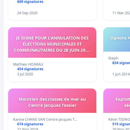
669 signatures
24 Sep 2020
11 Mar 20
JE SIGNE POUR L'ANNULATION DES
Signons 
ÉLECTIONS MUNICIPALES ET
COMMUNAUTAIRES DU 28 JUIN 2020
SUR L'ÉTANG-SALÉ
Steph
834 signa
Mathieu HOARAU
454 signatures
3 Jul 2020
1 Jun 2014
Maintien des classes de mer au
Exploi
Centre Jacques Tessier
sé
Karine CHANE SAN Centre Jacques T…
Kévin TIONO
674 signatures
515 signa
21 Nov 2019
26 Nov 20