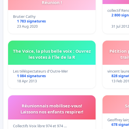
Réunion !
collectif Re
2 800 sig
Brutier Cathy
1 783 signatures
23 Aug 2020
31 Jul 201
The Voice, la plus belle voix : Ouvrez
Pétition
les votes à l'île de la R
trai
Les téléspectateurs d'Outre-Mer
vincent laur
1 084 signatures
828 signa
18 Apr 2013
13 Feb 20
Réunionnais mobilisez-vous!
S
Laissons nos enfants respirer!
Geoffrey lair
678 signa
Collectifs Voix libre 974 et 974 …