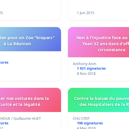
25
1 Jun 2015
Non pour un Zoo "bioparc"
Non à l'injustice face au
à La Réunion
Yoan 32 ans dans d'af
circonstance
tures
Anthony Anm
1 921 signatures
8 Nov 2018
ter nos voitures dans la
Contre la baisse du pouvo
curité et la légalité
des Hospitaliers de la 
HOUE / Guillaume HUET
CHU CFDT
tures
196 signatures
12
4 May 2018