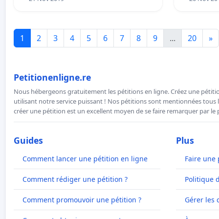
1
2
3
4
5
6
7
8
9
...
20
»
Petitionenligne.re
Nous hébergeons gratuitement les pétitions en ligne. Créez une pétitio
utilisant notre service puissant ! Nos pétitions sont mentionnées tous l
créer une pétition est un excellent moyen de se faire remarquer par le p
Guides
Plus
Comment lancer une pétition en ligne
Faire une 
Comment rédiger une pétition ?
Politique 
Comment promouvoir une pétition ?
Gérer les 