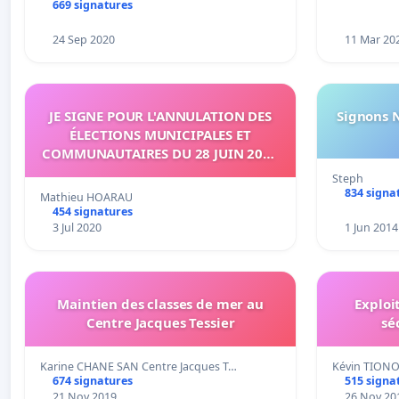
669 signatures
24 Sep 2020
11 Mar 20
JE SIGNE POUR L'ANNULATION DES
Signons 
ÉLECTIONS MUNICIPALES ET
COMMUNAUTAIRES DU 28 JUIN 2020
SUR L'ÉTANG-SALÉ
Steph
834 signa
Mathieu HOARAU
454 signatures
3 Jul 2020
1 Jun 2014
Maintien des classes de mer au
Exploi
Centre Jacques Tessier
sé
Karine CHANE SAN Centre Jacques T…
Kévin TIONO
674 signatures
515 signa
21 Nov 2019
26 Nov 20