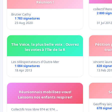
Réunion !
collectif Re
2 800 sig
Brutier Cathy
1 783 signatures
23 Aug 2020
31 Jul 201
The Voice, la plus belle voix : Ouvrez
Pétition
les votes à l'île de la R
trai
Les téléspectateurs d'Outre-Mer
vincent laur
1 084 signatures
828 signa
18 Apr 2013
13 Feb 20
Réunionnais mobilisez-vous!
S
Laissons nos enfants respirer!
Geoffrey lair
678 signa
Collectifs Voix libre 974 et 974 …