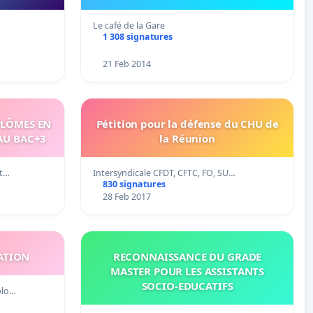
Le café de la Gare
1 308 signatures
21 Feb 2014
PLÔMES EN
Pétition pour la défense du CHU de
AU BAC+3
la Réunion
et…
Intersyndicale CFDT, CFTC, FO, SU…
830 signatures
28 Feb 2017
ATION
RECONNAISSANCE DU GRADE
MASTER POUR LES ASSISTANTS
SOCIO-EDUCATIFS
plo…