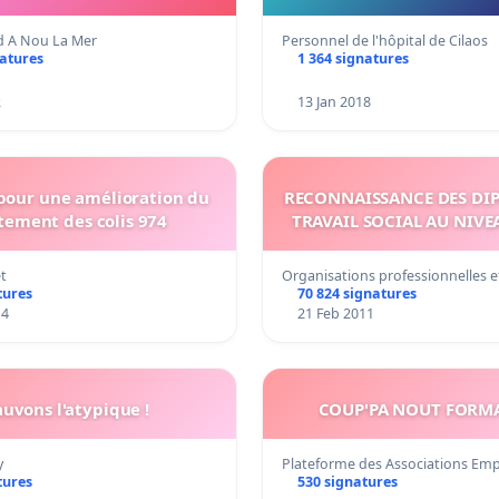
nd A Nou La Mer
Personnel de l'hôpital de Cilaos
natures
1 364 signatures
2
13 Jan 2018
 pour une amélioration du
RECONNAISSANCE DES DI
tement des colis 974
TRAVAIL SOCIAL AU NIVE
et
Organisations professionnelles 
tures
70 824 signatures
14
21 Feb 2011
auvons l'atypique !
COUP'PA NOUT FORM
y
Plateforme des Associations Em
tures
530 signatures