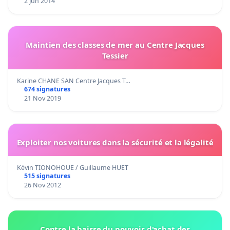
2 Jun 2014
Maintien des classes de mer au Centre Jacques
Tessier
Karine CHANE SAN Centre Jacques T…
674 signatures
21 Nov 2019
Exploiter nos voitures dans la sécurité et la légalité
Kévin TIONOHOUE / Guillaume HUET
515 signatures
26 Nov 2012
Contre la baisse du pouvoir d'achat des