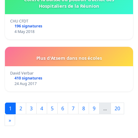
Hospitaliers de la Réunion
CHU CFDT
196 signatures
4 May 2018
Plus d'Atsem dans nos écoles
David Verbar
410 signatures
24 Aug 2017
1
2
3
4
5
6
7
8
9
...
20
»