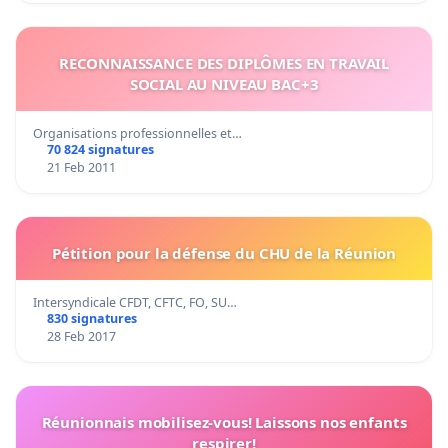
RECONNAISSANCE DES DIPLÔMES EN TRAVAIL
SOCIAL AU NIVEAU BAC+3
Organisations professionnelles et…
70 824 signatures
21 Feb 2011
Pétition pour la défense du CHU de la Réunion
Intersyndicale CFDT, CFTC, FO, SU…
830 signatures
28 Feb 2017
Réunionnais mobilisez-vous! Laissons nos enfants
respirer!