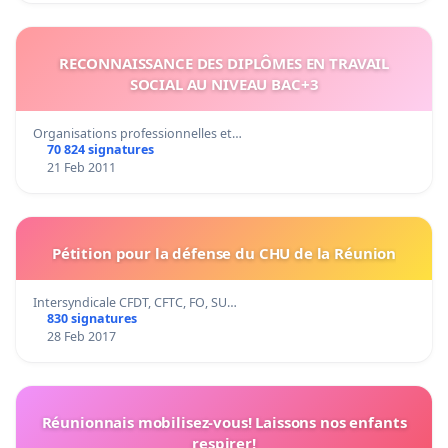
RECONNAISSANCE DES DIPLÔMES EN TRAVAIL
SOCIAL AU NIVEAU BAC+3
Organisations professionnelles et…
70 824 signatures
21 Feb 2011
Pétition pour la défense du CHU de la Réunion
Intersyndicale CFDT, CFTC, FO, SU…
830 signatures
28 Feb 2017
Réunionnais mobilisez-vous! Laissons nos enfants
respirer!