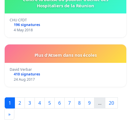
Hospitaliers de la Réunion
CHU CFDT
196 signatures
4 May 2018
Plus d'Atsem dans nos écoles
David Verbar
410 signatures
24 Aug 2017
1
2
3
4
5
6
7
8
9
...
20
»