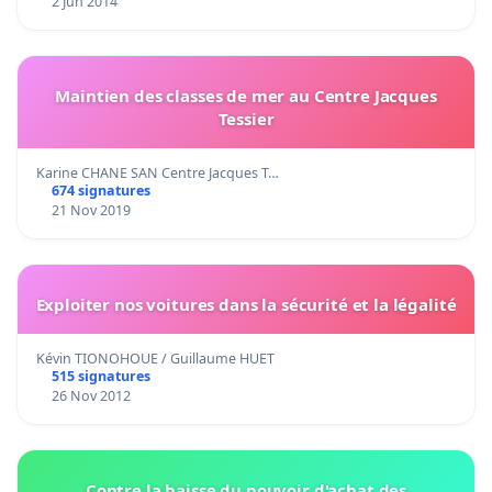
2 Jun 2014
Maintien des classes de mer au Centre Jacques
Tessier
Karine CHANE SAN Centre Jacques T…
674 signatures
21 Nov 2019
Exploiter nos voitures dans la sécurité et la légalité
Kévin TIONOHOUE / Guillaume HUET
515 signatures
26 Nov 2012
Contre la baisse du pouvoir d'achat des