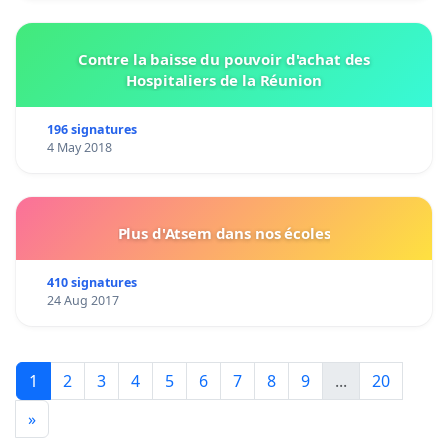
Contre la baisse du pouvoir d'achat des
Hospitaliers de la Réunion
196 signatures
4 May 2018
Plus d'Atsem dans nos écoles
410 signatures
24 Aug 2017
1
2
3
4
5
6
7
8
9
...
20
»