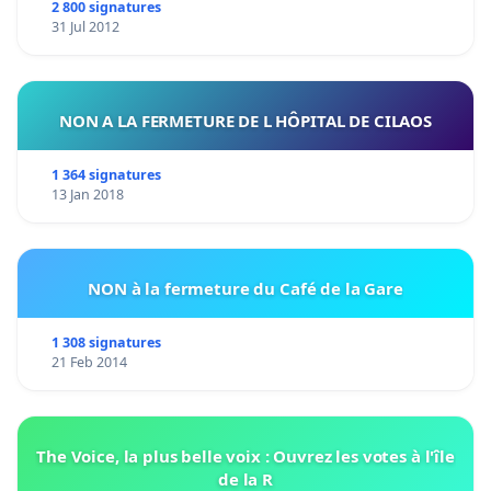
2 800 signatures
31 Jul 2012
NON A LA FERMETURE DE L HÔPITAL DE CILAOS
1 364 signatures
13 Jan 2018
NON à la fermeture du Café de la Gare
1 308 signatures
21 Feb 2014
The Voice, la plus belle voix : Ouvrez les votes à l'île
de la R