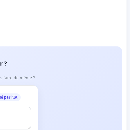
r ?
ous faire de même ?
é par l’IA