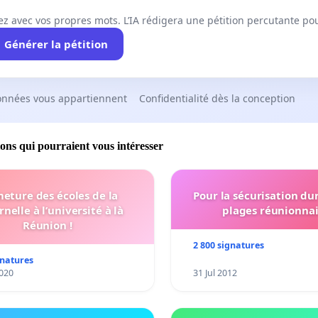
ez avec vos propres mots. L’IA rédigera une pétition percutante po
Générer la pétition
onnées vous appartiennent
Confidentialité dès la conception
ions qui pourraient vous intéresser
eture des écoles de la
Pour la sécurisation du
nelle à l’université à là
plages réunionnai
Réunion !
2 800 signatures
gnatures
020
31 Jul 2012