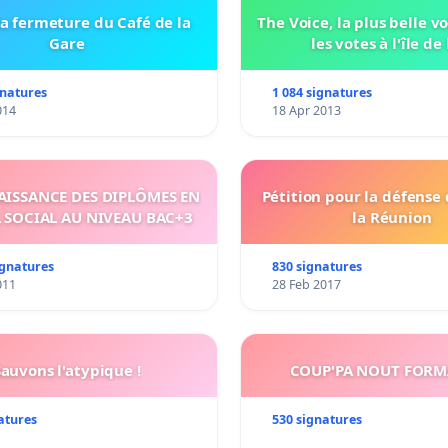
a fermeture du Café de la
The Voice, la plus belle v
Gare
les votes à l'île de 
gnatures
1 084 signatures
014
18 Apr 2013
ISSANCE DES DIPLÔMES EN
Pétition pour la défense
 SOCIAL AU NIVEAU BAC+3
la Réunion
ignatures
830 signatures
011
28 Feb 2017
Sauvons l'atypique !
COUP'PA NOUT FORM
atures
530 signatures