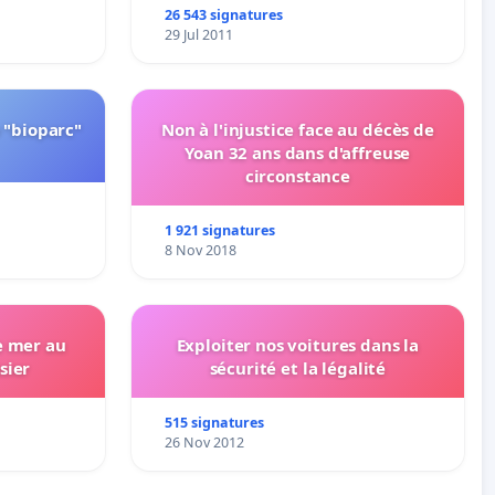
26 543 signatures
29 Jul 2011
 "bioparc"
Non à l'injustice face au décès de
Yoan 32 ans dans d'affreuse
circonstance
1 921 signatures
8 Nov 2018
e mer au
Exploiter nos voitures dans la
sier
sécurité et la légalité
515 signatures
26 Nov 2012