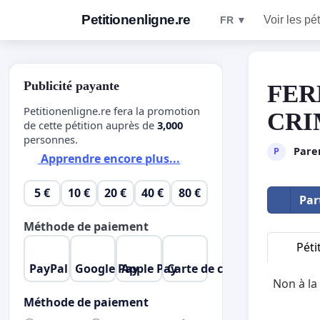
Petitionenligne.re
Voir les pét
FR ▼
Publicité payante
FER
Petitionenligne.re fera la promotion
CRI
de cette pétition auprès de
3,000
personnes.
Paren
P
Apprendre encore plus...
5 €
10 €
20 €
40 €
80 €
Par
Méthode de paiement
Péti
PayPal
Google Pay
Apple Pay
Carte de crédit
Non à la
Méthode de paiement