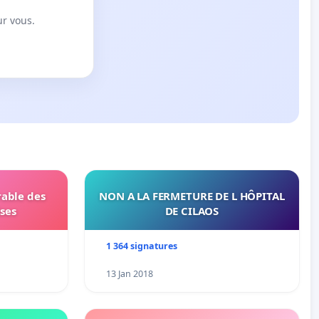
ur vous.
rable des
NON A LA FERMETURE DE L HÔPITAL
ses
DE CILAOS
1 364 signatures
13 Jan 2018