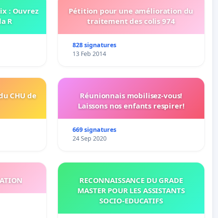
oix : Ouvrez
Pétition pour une amélioration du
la R
traitement des colis 974
828 signatures
13 Feb 2014
 du CHU de
Réunionnais mobilisez-vous!
Laissons nos enfants respirer!
669 signatures
24 Sep 2020
ATION
RECONNAISSANCE DU GRADE
MASTER POUR LES ASSISTANTS
SOCIO-EDUCATIFS