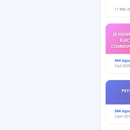
11 Mar 2
JE SIG
ÉLEC
COMMUNA
454 sign
3 Jul 202
PET
584 sign
2 Jun 20