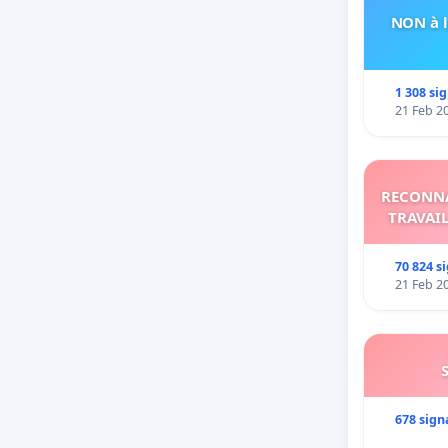
NON à l
1 308 si
21 Feb 2
RECONNA
TRAVAIL
70 824 s
21 Feb 2
678 sign