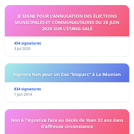
JE SIGNE POUR L'ANNULATION DES ÉLECTIONS
MUNICIPALES ET COMMUNAUTAIRES DU 28 JUIN
2020 SUR L'ÉTANG-SALÉ
454 signatures
3 Jul 2020
Signons Non pour un Zoo "bioparc" à La Réunion
834 signatures
1 Jun 2014
Non à l'injustice face au décès de Yoan 32 ans dans
d'affreuse circonstance